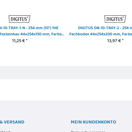
12,90 €
*
Alter Preis:
13,15 €
-10-TRAY-1-N - 254 mm (10") 1HE
DIGITUS DN-10-TRAY-2 - 254 m
festeinbau 44x254x150 mm, Farbe
Fachboden 44x254x200 mm, Farbe 
Grau (RAL 7035)
11,25 €
*
13,97 €
*
& VERSAND
MEIN KUNDENKONTO