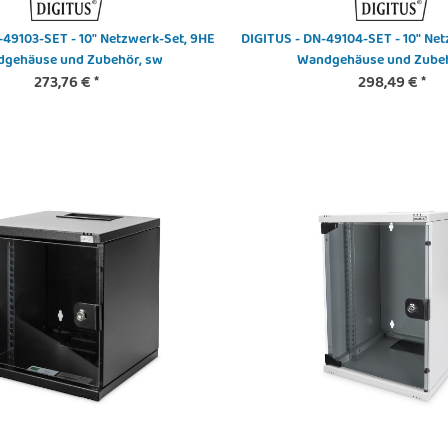
-49103-SET - 10" Netzwerk-Set, 9HE
DIGITUS - DN-49104-SET - 10" Net
gehäuse und Zubehör, sw
Wandgehäuse und Zubeh
273,76 €
*
298,49 €
*
003S-V - CAT 6A
DIGITUS - DS-55581 - Videokonfernz
DIGITUS
ord, Cu, LSZH
System 4K
Ke
*
170,28 €
*