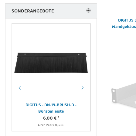
SONDERANGEBOTE
DIGITUS 
Wandgehäuse
DIGITUS - DN-19-BRUSH-D -
Bürstenleiste
-
Noctua NF-F12 PWM - 
6,00 €
*
cm -
120 m
Alter Preis:
8,50 €
24,36 
Alter Preis:
3