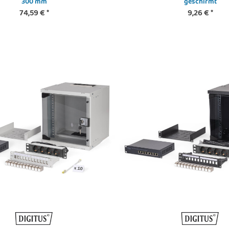
300 mm
geschirmt
74,59 €
*
9,26 €
*