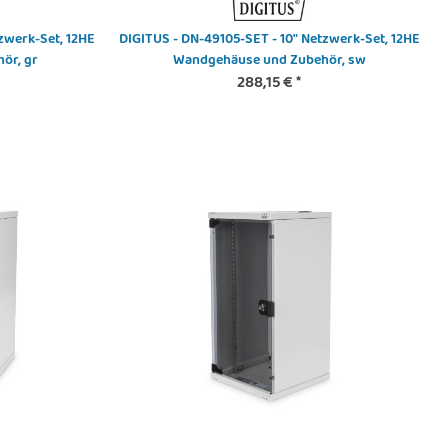
zwerk-Set, 12HE
DIGITUS - DN-49105-SET - 10" Netzwerk-Set, 12HE
ör, gr
Wandgehäuse und Zubehör, sw
288,15 €
*
 - DN-96007-1-K - LWL LC
DIGITUS - DN-48001 - 19" Equip.
ystone Kupplung OS2
Schrank 16HE T460
1,44 €
*
112,82 €
*