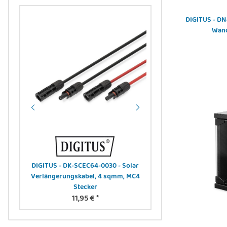
DIGITUS - DN
Wand
tch,
DIGITUS - DK-SCEC64-0030 - Solar
DIGITUS - DK-1632-A-
Verlängerungskabel, 4 sqmm, MC4
F-FTP slim patch c
Stecker
1,87 €
11,95 €
*