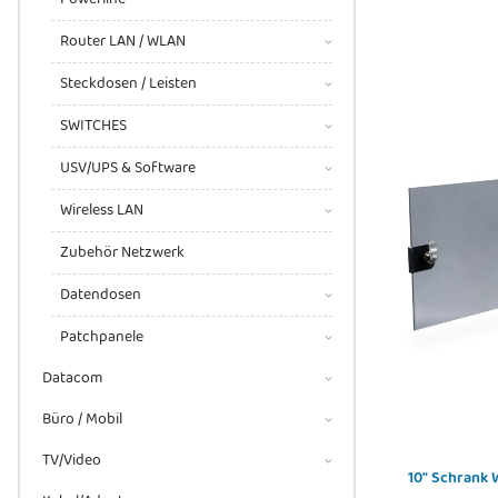
Router LAN / WLAN
Steckdosen / Leisten
SWITCHES
USV/UPS & Software
Wireless LAN
Zubehör Netzwerk
Datendosen
Patchpanele
Datacom
Büro / Mobil
TV/Video
10" Schrank Wandmontage 6HE H 330 x B 312 x T