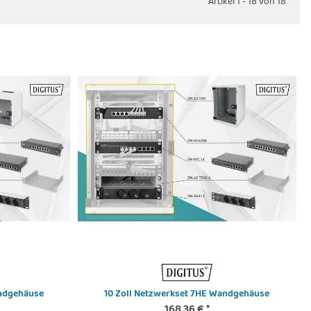
Artikel 1 - 18 von 18
andgehäuse
10 Zoll Netzwerkset 7HE Wandgehäuse
168,36 €
*