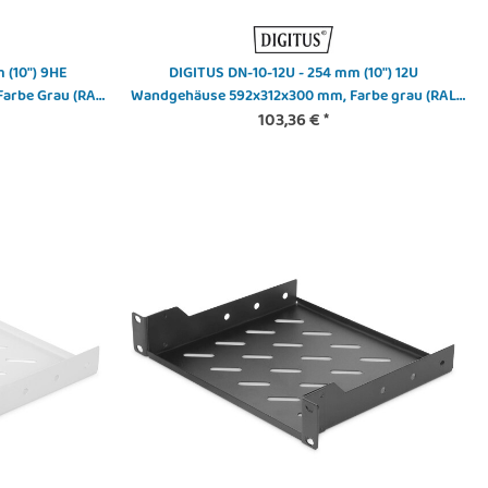
 (10") 9HE
DIGITUS DN-10-12U - 254 mm (10") 12U
arbe Grau (RAL
Wandgehäuse 592x312x300 mm, Farbe grau (RAL
103,36 €
7035)
*
DIGITUS - DN-19-BRUSH-D -
Bürstenleiste
 NF-R8 redux-1800 PWM -
6,00 €
*
ehäuse - Ventilator - 8 cm -
Alter Preis:
8,50 €
RPM - 17,1 dB - 53,3 cfm
12,12 €
*