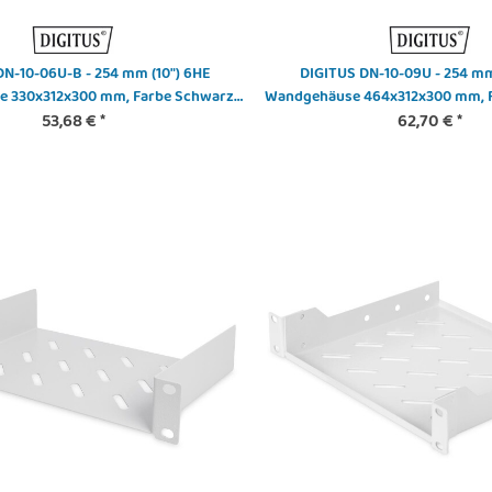
DN-10-06U-B - 254 mm (10") 6HE
DIGITUS DN-10-09U - 254 mm
 330x312x300 mm, Farbe Schwarz
Wandgehäuse 464x312x300 mm, F
(RAL 9005)
53,68 €
*
62,70 €
7035)
*
Gehäuselüfter -
Noctua
DIGITUS DN-91411-LF - Modular Patch
m
Computerg
Panel, geschirmt, 24-port blank, 1HE,
€
*
1800 
Rack Mount, transp. Logofelder, sw
5,69 €