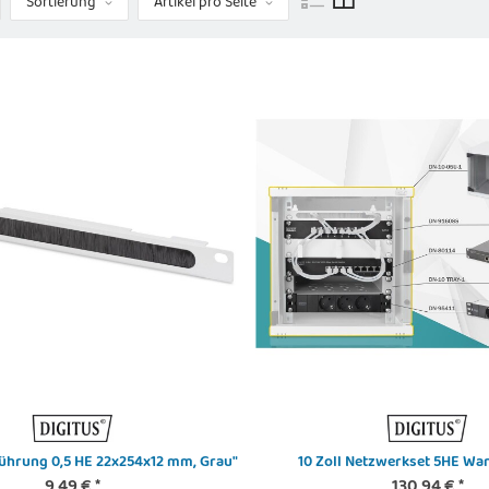
Sortierung
Artikel pro Seite
führung 0,5 HE 22x254x12 mm, Grau"
10 Zoll Netzwerkset 5HE W
9,49 €
*
130,94 €
*