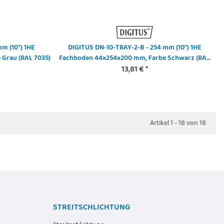
Alter Preis:
14,69 €
m (10") 1HE
DIGITUS DN-10-TRAY-2-B - 254 mm (10") 1HE
Grau (RAL 7035)
Fachboden 44x254x200 mm, Farbe Schwarz (RAL
13,81 €
9005)
*
Artikel 1 - 18 von 18
STREITSCHLICHTUNG