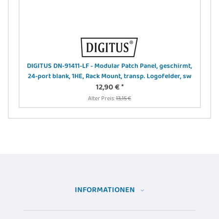
N
DIGITUS DN-91411-LF - Modular Patch Panel, geschirmt,
24-port blank, 1HE, Rack Mount, transp. Logofelder, sw
12,90 €
*
Alter Preis:
13,15 €
INFORMATIONEN