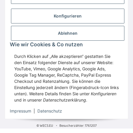
Konfigurieren
Ablehnen
Wir empfehlen
Domaintechnik.at
:
Hosting
,
Wie wir Cookies & Co nutzen
Domains
,
Webspace
Durch Klicken auf „Alle akzeptieren“ gestatten Sie
GESETZLICHE INFORMATIONEN
den Einsatz folgender Dienste auf unserer Website:
YouTube, Vimeo, Google Analytics, Google Ads,
Google Tag Manager, ReCaptcha, PayPal Express
Vertrag widerrufen
Checkout und Ratenzahlung. Sie können die
Einstellung jederzeit ändern (Fingerabdruck-Icon links
unten). Weitere Details finden Sie unter
Konfigurieren
und in unserer
Datenschutzerklärung
.
* Alle Preise inkl. gesetzlicher USt., zzgl.
Versand
Impressum
|
Datenschutz
© WECS.EU
•
Besucherzähler: 1761207