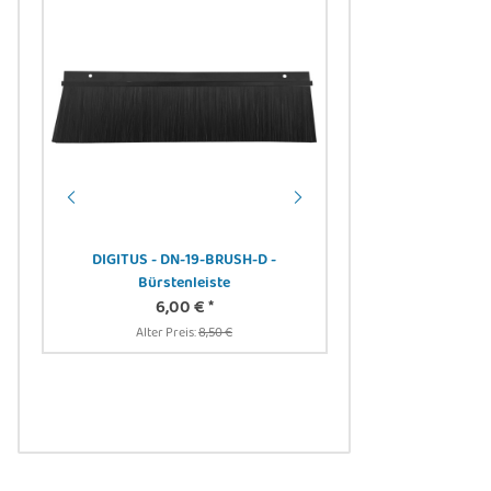
DIGITUS - DN-19-BRUSH-D -
Bürstenleiste
atch
Noctua NF-R8 redu
6,00 €
*
1HE,
Computergehäuse - Ven
Alter Preis:
8,50 €
 sw
1800 RPM - 17,1 d
12,12 
Alter Preis:
1