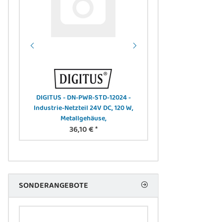
DIGITUS - DN-PWR-STD-12024 -
DIGITUS DN-4500
Industrie-Netzteil 24V DC, 120 W,
Ladeschrank, 16 Lade
Metallgehäuse,
schw 384 x 550
36,10 €
*
elektr.Schloss, 
361,88
SONDERANGEBOTE