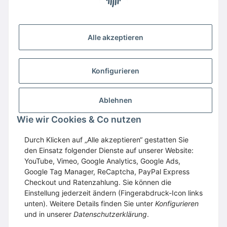
Alle akzeptieren
Konfigurieren
Ablehnen
Wir empfehlen
Domaintechnik.at
:
Hosting
,
Domains
,
Webspace
Wie wir Cookies & Co nutzen
GESETZLICHE INFORMATIONEN
Durch Klicken auf „Alle akzeptieren“ gestatten Sie
den Einsatz folgender Dienste auf unserer Website:
YouTube, Vimeo, Google Analytics, Google Ads,
Google Tag Manager, ReCaptcha, PayPal Express
Vertrag widerrufen
Checkout und Ratenzahlung. Sie können die
Einstellung jederzeit ändern (Fingerabdruck-Icon links
unten). Weitere Details finden Sie unter
Konfigurieren
und in unserer
Datenschutzerklärung
.
* Alle Preise inkl. gesetzlicher USt., zzgl.
Versand