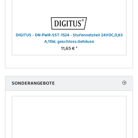
DIGITUS - DN-PWR-SST-1524 - Stufennetzteil 24VDC,0,63
DI
A,15W, geschloss.Gehäuse
11,65 €
*
SONDERANGEBOTE