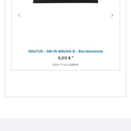
DIGITUS - DN-19-BRUSH-D - Bürstenleiste
6,00 €
*
Alter Preis:
8,50 €
DIG
24