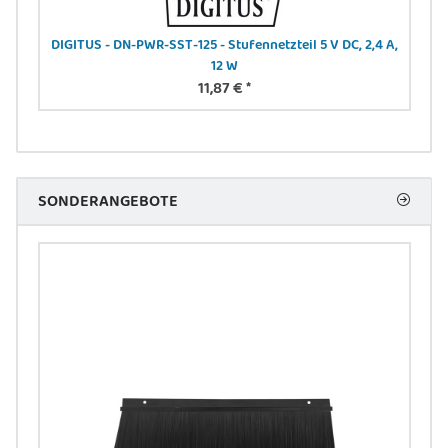
DIGITUS - DN-PWR-SST-125 - Stufennetzteil 5 V DC, 2,4 A,
DI
12 W
11,87 €
*
SONDERANGEBOTE