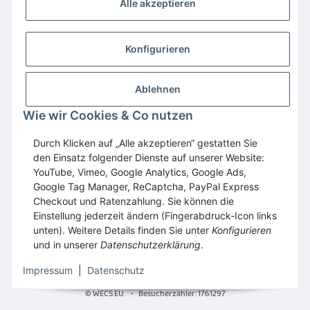
Alle akzeptieren
Konfigurieren
Ablehnen
Wir empfehlen
Domaintechnik.at
:
Hosting
,
Domains
,
Webspace
Wie wir Cookies & Co nutzen
GESETZLICHE INFORMATIONEN
Durch Klicken auf „Alle akzeptieren“ gestatten Sie
den Einsatz folgender Dienste auf unserer Website:
YouTube, Vimeo, Google Analytics, Google Ads,
Google Tag Manager, ReCaptcha, PayPal Express
Vertrag widerrufen
Checkout und Ratenzahlung. Sie können die
Einstellung jederzeit ändern (Fingerabdruck-Icon links
unten). Weitere Details finden Sie unter
Konfigurieren
und in unserer
Datenschutzerklärung
.
* Alle Preise inkl. gesetzlicher USt., zzgl.
Versand
Impressum
|
Datenschutz
© WECS.EU
•
Besucherzähler: 1761297