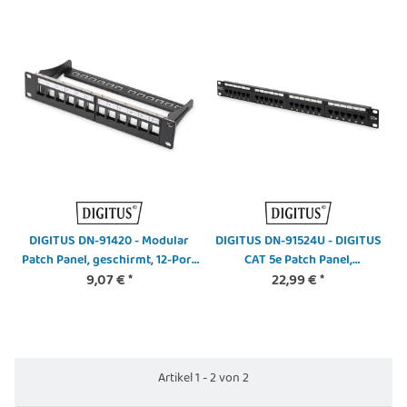
DIGITUS DN-91420 - Modular
DIGITUS DN-91524U - DIGITUS
Patch Panel, geschirmt, 12-Port
CAT 5e Patch Panel,
Blank,1HE,254mm (10") Rack
9,07 €
*
ungeschirmt, 24-Port RJ45,
22,99 €
*
Mount,schwarz RAL 9005
8P8C, LSA, 1HE, Rack Mount, sw,
482x44x109
Artikel 1 - 2 von 2