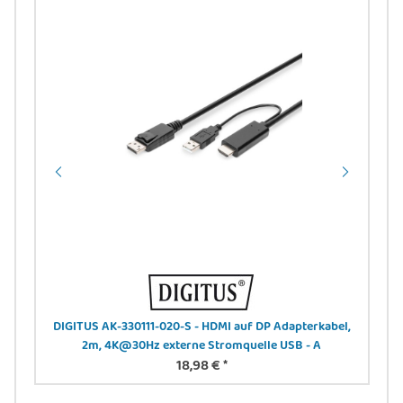
DIGITUS AK-330111-020-S - HDMI auf DP Adapterkabel,
DI
2m, 4K@30Hz externe Stromquelle USB - A
18,98 €
*