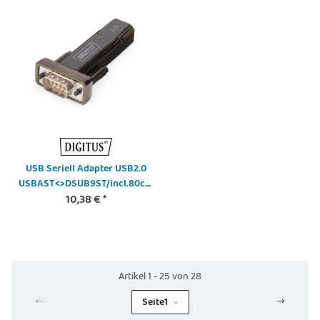
USB Seriell Adapter USB2.0
USBAST<>DSUB9ST/incl.80cm
10,38 €
Kab
*
Artikel 1 - 25 von 28
Seite
1