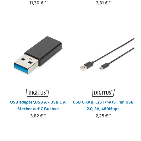
Füllung+AL+B Mantel PVC, weiß
11,30 €
*
geschirmt PC-PC, 2x RJ45-
3,31 €
*
OD:3.5mm
Buchse zu 1x RJ45-Stecker, 0,19
m
USB adapter,USB A - USB C A
USB C KAB. C/ST<>A/ST 1m USB
Stecker auf C Buchse
2.0, 3A, 480Mbps
3,82 €
*
2,25 €
*