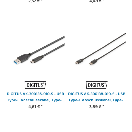
2,52 €
*
geschirmt,
4,48 €
*
DIGITUS AK-300136-010-S - USB
DIGITUS AK-300138-010-S - USB
Type-C Anschlusskabel, Type-C
Type-C Anschlusskabel, Type-C
- A St/St, 1.0m, 3A, 5GB, 3.0
4,61 €
*
- C St/St, 1.0m, 3A, 480MB, 2.0
3,89 €
*
Version, sw
Version, sw