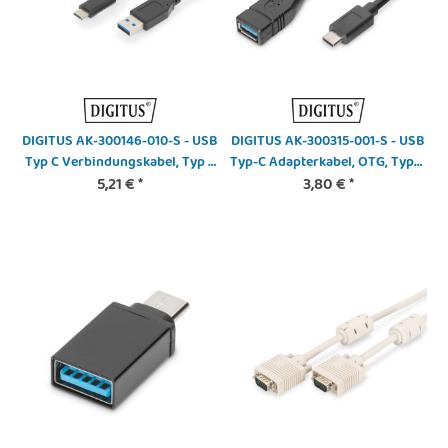
DIGITUS AK-300146-010-S - USB
DIGITUS AK-300315-001-S - USB
Typ C Verbindungskabel, Typ C
Typ-C Adapterkabel, OTG, Type-
auf A St/St, 1.0m, Gen2, 3A,
5,21 €
*
C - A St/Bu, 0,15m, 3A, 5GB, 3.0
3,80 €
*
10GB, 3.1 Version, CE, sw
Version, sw