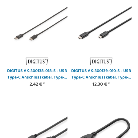
DIGITUS AK-300138-018-S - USB
DIGITUS AK-300139-010-S - USB
Type-C Anschlusskabel, Type-C
Type-C Anschlusskabel, Type-C
- C St/St, 1.8m, 3A, 480MB, 2.0
2,42 €
*
zu C St/St, 1.0m, Gen2, 5A, 10GB,
12,30 €
*
Version, sw
3.1 Version, CE, sw