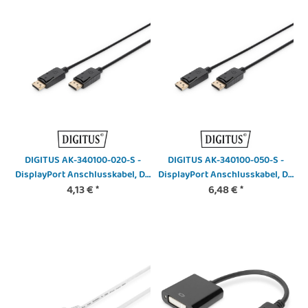
DIGITUS AK-340100-020-S -
DIGITUS AK-340100-050-S -
DisplayPort Anschlusskabel, DP
DisplayPort Anschlusskabel, DP
St/St, 2.0m, m/Verriegelung,
4,13 €
*
St/St, 5.0m, m/Verriegelung,
6,48 €
*
Ultra HD 4K, sw
Full HD 1080p, sw