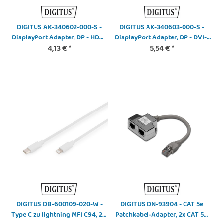
DIGITUS AK-340602-000-S -
DIGITUS AK-340603-000-S -
DisplayPort Adapter, DP - HDMI
DisplayPort Adapter, DP - DVI-I
Typ A St/Bu, m/Verriegelung,
4,13 €
*
(24-5) St/Bu, m/Verriegelung,
5,54 €
*
CE, sw
CE, sw
DIGITUS DB-600109-020-W -
DIGITUS DN-93904 - CAT 5e
Type C zu lightning MFI C94, 2M
Patchkabel-Adapter, 2x CAT 5e,