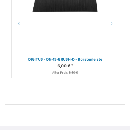
DIGITUS - DN-19-BRUSH-D - Bürstenleiste
6,00 €
*
 -
Alter Preis:
8,50 €
DIG
24