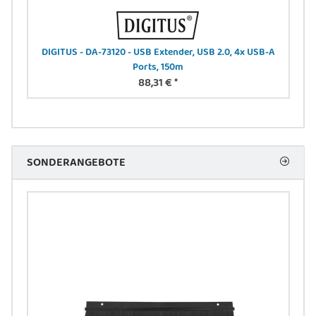
DIGITUS - DA-73120 - USB Extender, USB 2.0, 4x USB-A
D
Ports, 150m
88,31 €
*
SONDERANGEBOTE