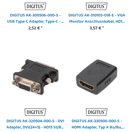
DIGITUS AK-300506-000-S -
DIGITUS AK-310103-018-E - VGA
USB Type-C Adapter, Type-C - A
Monitor Anschlusskabel, HD15
St/Bu, 3A, 5GB, 3.0 Version, sw
2,52 €
*
St/St, 1.8m, 3Coax/7C, 2xFerrit,
3,57 €
*
be
DIGITUS AK-320504-000-S - DVI
DIGITUS AK-330500-000-S -
Adapter, DVI(24+5) - HD15 St/Bu,
HDMI Adapter, Typ A Bu/Bu,