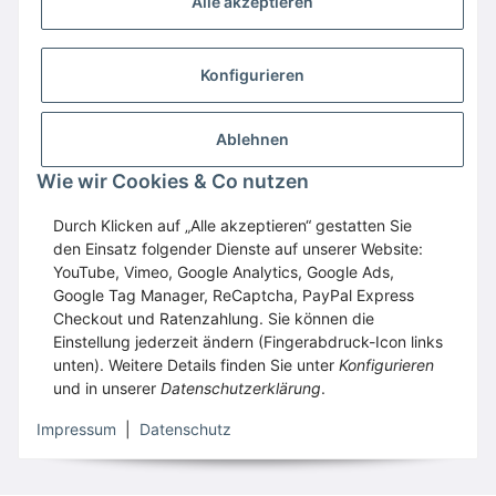
Alle akzeptieren
Konfigurieren
Ablehnen
Wie wir Cookies & Co nutzen
Wir empfehlen
Domaintechnik.at
:
Hosting
,
Domains
,
Webspace
Durch Klicken auf „Alle akzeptieren“ gestatten Sie
den Einsatz folgender Dienste auf unserer Website:
GESETZLICHE INFORMATIONEN
YouTube, Vimeo, Google Analytics, Google Ads,
Google Tag Manager, ReCaptcha, PayPal Express
Checkout und Ratenzahlung. Sie können die
Vertrag widerrufen
Einstellung jederzeit ändern (Fingerabdruck-Icon links
unten). Weitere Details finden Sie unter
Konfigurieren
und in unserer
Datenschutzerklärung
.
* Alle Preise inkl. gesetzlicher USt., zzgl.
Versand
Impressum
|
Datenschutz