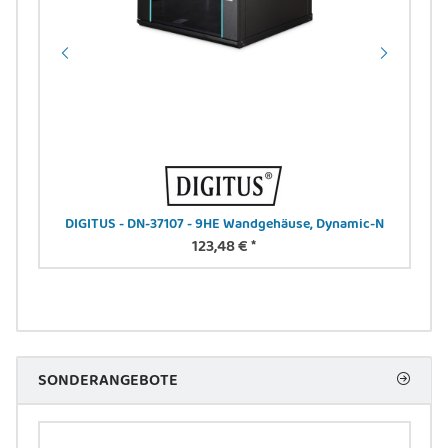
4 A,
DIGITUS - DN-37107 - 9HE Wandgehäuse, Dynamic-N
DIGI
123,48 €
*
SONDERANGEBOTE