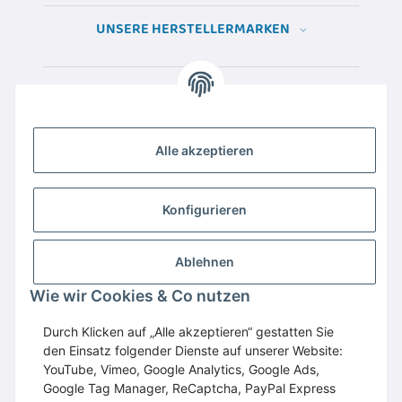
UNSERE HERSTELLERMARKEN
Alle akzeptieren
Konfigurieren
Ablehnen
Wir empfehlen
Domaintechnik.at
:
Hosting
,
Wie wir Cookies & Co nutzen
Domains
,
Webspace
Durch Klicken auf „Alle akzeptieren“ gestatten Sie
GESETZLICHE INFORMATIONEN
den Einsatz folgender Dienste auf unserer Website:
YouTube, Vimeo, Google Analytics, Google Ads,
Google Tag Manager, ReCaptcha, PayPal Express