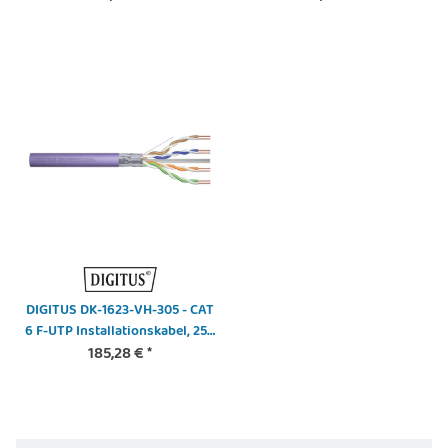
Karton, Sx, Violett
Simplex, Violett
DIGITUS DK-1623-VH-305 - CAT
6 F-UTP Installationskabel, 250
MHz Eca (EN 50575), AWG 23/1,
185,28 €
*
Simplex, Violett