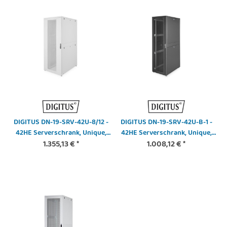
DIGITUS DN-19-SRV-42U-8/12 -
DIGITUS DN-19-SRV-42U-B-1 -
42HE Serverschrank, Unique,
42HE Serverschrank, Unique,
2050x800x1200 mm perforierte
1.355,13 €
*
2050x600x1000 mm perforierte
1.008,12 €
*
Stahltüren, Farbe grau (RAL
Stahltüren, Farbe schwarz (RAL
7035)
9005)