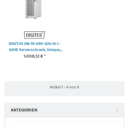
DIGITUS DN-19-SRV-42U-N-1 -
42HE Serverschrank, Unique,
2050x600x1000 mm perforierte
1.008,12 €
*
Stahltüren, Farbe Grau (RAL
7035)
Artikel 1 - 9 von 9
KATEGORIEN