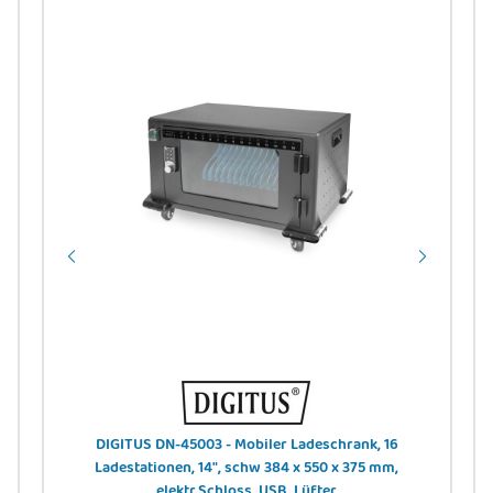
DIGITUS DN-45003 - Mobiler Ladeschrank, 16
DI
Ladestationen, 14", schw 384 x 550 x 375 mm,
elektr.Schloss, USB, Lüfter