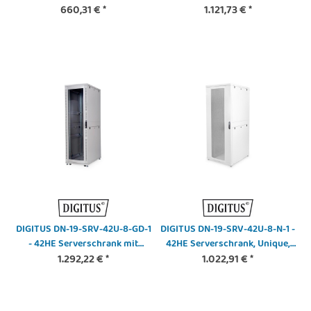
Basic,1360x600x1000 mm
660,31 €
*
2050x800x1000 mm perforierte
1.121,73 €
*
perforierte Stahltüren, Farbe
Stahltür, Fabre schwarz (RAL
grau (RAL 7035)
9005)
DIGITUS DN-19-SRV-42U-8-GD-1
DIGITUS DN-19-SRV-42U-8-N-1 -
- 42HE Serverschrank mit
42HE Serverschrank, Unique,
Glastür H1955x B800 xT1000
1.292,22 €
*
2050x800x1000 mm perforierte
1.022,91 €
*
mm RAL7035
Stahltüren, Farbe grau (RAL
7035)