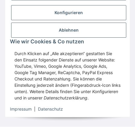
Konfigurieren
Ablehnen
Wie wir Cookies & Co nutzen
Wir empfehlen
Domaintechnik.at
:
Hosting
,
Domains
,
Webspace
Durch Klicken auf „Alle akzeptieren“ gestatten Sie
den Einsatz folgender Dienste auf unserer Website:
GESETZLICHE INFORMATIONEN
YouTube, Vimeo, Google Analytics, Google Ads,
Google Tag Manager, ReCaptcha, PayPal Express
Checkout und Ratenzahlung. Sie können die
Vertrag widerrufen
Einstellung jederzeit ändern (Fingerabdruck-Icon links
unten). Weitere Details finden Sie unter
Konfigurieren
und in unserer
Datenschutzerklärung
.
* Alle Preise inkl. gesetzlicher USt., zzgl.
Versand
Impressum
|
Datenschutz
© WECS.EU
•
Besucherzähler: 1760737