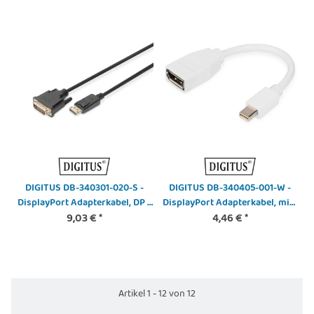
DIGITUS DB-340301-020-S -
DIGITUS DB-340405-001-W -
DisplayPort Adapterkabel, DP -
DisplayPort Adapterkabel, mini
DVI (24+1) St/St, 2.0m,
9,03 €
*
DP - DP St/Bu, 0.15m, DP 1.2
4,46 €
*
m/Verriegelung, DP 1.1a, CE, sw
konform,
Artikel 1 - 12 von 12