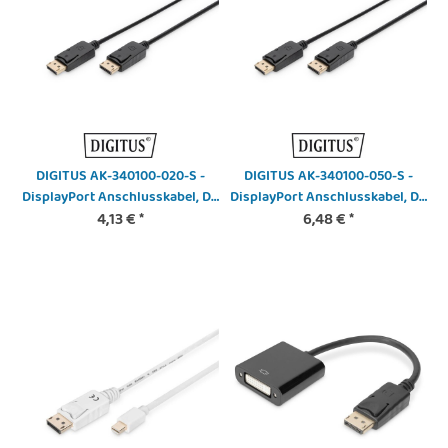
DIGITUS AK-340100-020-S -
DIGITUS AK-340100-050-S -
DisplayPort Anschlusskabel, DP
DisplayPort Anschlusskabel, DP
St/St, 2.0m, m/Verriegelung,
4,13 €
*
St/St, 5.0m, m/Verriegelung,
6,48 €
*
Ultra HD 4K, sw
Full HD 1080p, sw