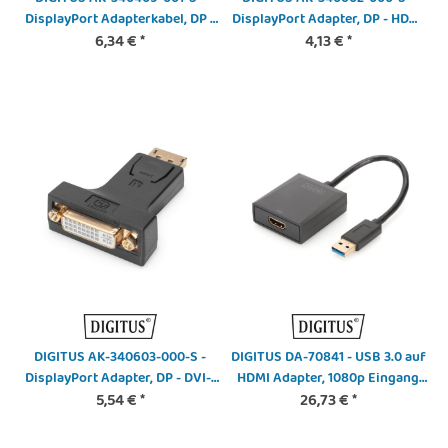
DisplayPort Adapterkabel, DP -
DisplayPort Adapter, DP - HDMI
DVI (24+5) St/Bu,
6,34 €
*
Typ A St/Bu, m/Verriegelung,
4,13 €
*
0.15m,m/interlock, DP 1.1a
CE, sw
komp., CE, sw
DIGITUS AK-340603-000-S -
DIGITUS DA-70841 - USB 3.0 auf
DisplayPort Adapter, DP - DVI-I
HDMI Adapter, 1080p Eingang
(24-5) St/Bu, m/Verriegelung,
5,54 €
*
USB, Ausgang HDMI
26,73 €
*
CE, sw