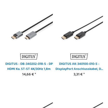
DIGITUS - DB-340202-018-S - DP
DIGITUS AK-340100-010-S -
HDMI Ka. ST-ST 4K/30Hz 1,8m
DisplayPort Anschlusskabel, DP
14,66 €
*
St/St, 1.0m, m/Verriegelung,
3,31 €
*
Ultra HD 4K, sw