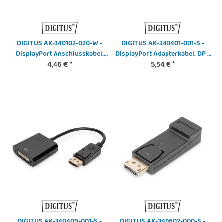
DIGITUS AK-340102-020-W -
DIGITUS AK-340401-001-S -
DisplayPort Anschlusskabel,
DisplayPort Adapterkabel, DP -
mini DP - DP St/St, 2.0m,
4,46 €
*
DVI (24+5) St/Bu, 0.15m,
5,54 €
*
m/Verriegelung, DP 1.1a
m/Verriegelung, DP 1.1 komp.,
konform, we
CE, sw
DIGITUS AK-340409-001-S -
DIGITUS AK-340602-000-S -