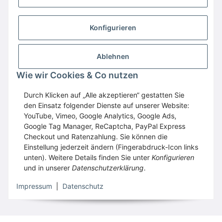
Konfigurieren
Ablehnen
Wie wir Cookies & Co nutzen
Wir empfehlen
Domaintechnik.at
:
Hosting
,
Domains
,
Webspace
Durch Klicken auf „Alle akzeptieren“ gestatten Sie
den Einsatz folgender Dienste auf unserer Website:
GESETZLICHE INFORMATIONEN
YouTube, Vimeo, Google Analytics, Google Ads,
Google Tag Manager, ReCaptcha, PayPal Express
Checkout und Ratenzahlung. Sie können die
Vertrag widerrufen
Einstellung jederzeit ändern (Fingerabdruck-Icon links
unten). Weitere Details finden Sie unter
Konfigurieren
und in unserer
Datenschutzerklärung
.
* Alle Preise inkl. gesetzlicher USt., zzgl.
Versand
Impressum
|
Datenschutz
© WECS.EU
•
Besucherzähler: 1761425