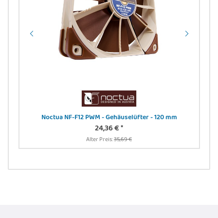
rmt,
Noctua NF-F12 PWM - Gehäuselüfter - 120 mm
 sw
24,36 €
*
Alter Preis:
35,69 €