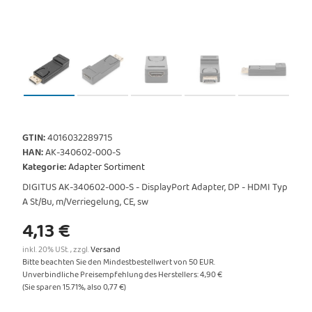
GTIN:
4016032289715
HAN:
AK-340602-000-S
Kategorie:
Adapter Sortiment
DIGITUS AK-340602-000-S - DisplayPort Adapter, DP - HDMI Typ
A St/Bu, m/Verriegelung, CE, sw
4,13 €
inkl. 20% USt. , zzgl.
Versand
Bitte beachten Sie den Mindestbestellwert von 50 EUR.
Unverbindliche Preisempfehlung des Herstellers
:
4,90 €
(Sie sparen
15.71%
, also
0,77 €
)