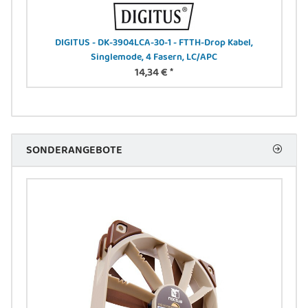
el,
DIGITUS - DK-3904LCA-30-1 - FTTH-Drop Kabel,
DIGI
Singlemode, 4 Fasern, LC/APC
14,34 €
*
SONDERANGEBOTE