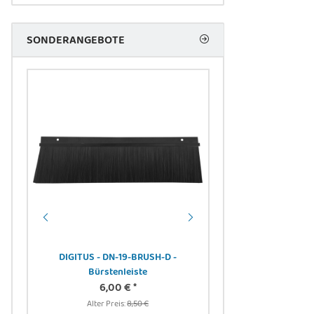
SONDERANGEBOTE
DIGITUS - DN-19-BRUSH-D -
Bürstenleiste
-
6,00 €
*
DIGITUS DN-91411-LF 
cm -
Alter Preis:
8,50 €
Panel, geschirmt, 24-