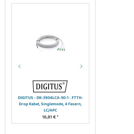
er,
DIGITUS - DK-3904LCA-50-1 - FTTH-
DIGITUS DN-4500
Drop Kabel, Singlemode, 4 Fasern,
Ladeschrank, 16 Lade
LC/APC
schw 384 x 550
16,81 €
*
elektr.Schloss, 
361,88