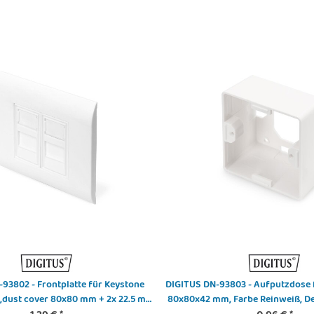
93802 - Frontplatte für Keystone
DIGITUS DN-93803 - Aufputzdose 
5,dust cover 80x80 mm + 2x 22.5 mm
80x80x42 mm, Farbe Reinweiß, D
odular insert, RAL 9003