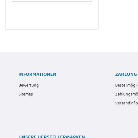
Rack Mount, transp.
12,90 
Alter Preis:
1
INFORMATIONEN
ZAHLUNG 
Bewertung
Bestellmögli
Sitemap
Zahlungsmög
Versandinf
UNSERE HERSTELLERMARKEN