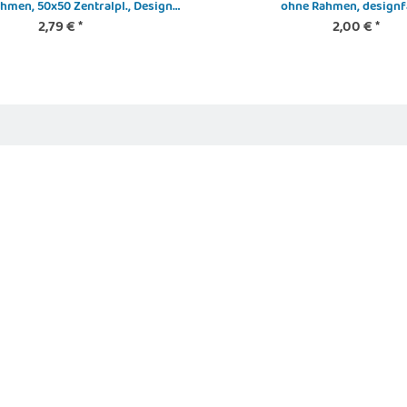
hmen, 50x50 Zentralpl., Design
ohne Rahmen, designf
Kompatibel
2,79 €
*
2,00 €
*