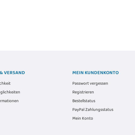
 Logofelder, sw
Alter Preis:
35,69 €
€
*
3,15 €
& VERSAND
MEIN KUNDENKONTO
chkeit
Passwort vergessen
lichkeiten
Registrieren
ormationen
Bestellstatus
PayPal Zahlungsstatus
Mein Konto