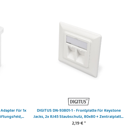
Adapter für 1x
DIGITUS DN-93801-1 - Frontplatte für Keystone
iftungsfeld,
Jacks, 2x RJ45 Staubschutz, 80x80 + Zentralplatte,
deckung
reinweiß
2,19 €
*