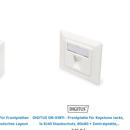
für Frontplatten
DIGITUS DN-93811 - Frontplatte für Keystone Jacks,
eutsches Layout
1x RJ45 Staubschutz, 80x80 + Zentralplatte,
reinweiß,