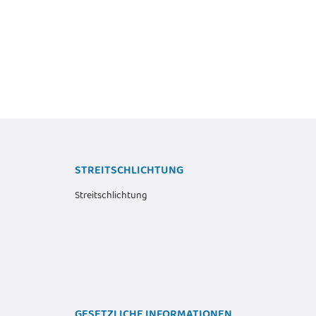
12,12 €
*
Alter Preis:
14,69 €
STREITSCHLICHTUNG
Streitschlichtung
GESETZLICHE INFORMATIONEN