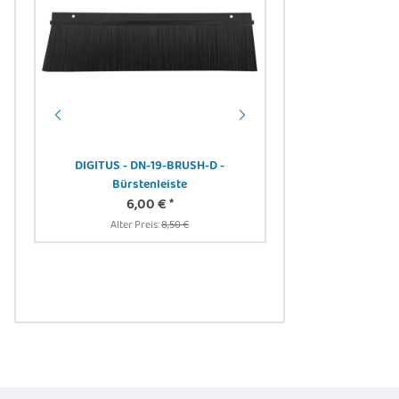
DIGITUS - DN-19-BRUSH-D -
Bürstenleiste
er -
Noctua NF-R8 redu
6,00 €
*
Computergehäuse - Ven
Alter Preis:
8,50 €
1800 RPM - 17,1 d
12,12 
Alter Preis:
1