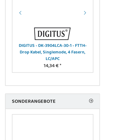
er,
DIGITUS - DK-3904LCA-30-1 - FTTH-
DIGITUS - DK-2922A-2
Drop Kabel, Singlemode, 4 Fasern,
Patchkabel, armiert, S
LC/APC
SCA
14,34 €
*
15,32 
SONDERANGEBOTE