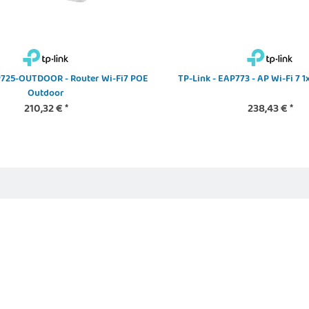
P725-OUTDOOR - Router Wi-Fi7 POE
TP-Link - EAP773 - AP Wi-Fi 7 
Outdoor
210,32 €
*
238,43 €
*