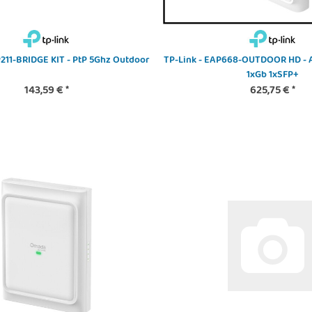
P211-BRIDGE KIT - PtP 5Ghz Outdoor
TP-Link - EAP668-OUTDOOR HD - AP
1xGb 1xSFP+
143,59 €
*
625,75 €
*