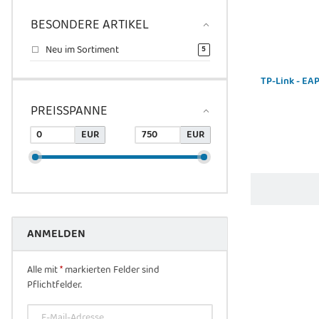
BESONDERE ARTIKEL
Neu im Sortiment
Artikel gefunden
5
TP-Link - EA
PREISSPANNE
EUR
EUR
ANMELDEN
Alle mit
*
markierten Felder sind
Pflichtfelder.
E-Mail-Adresse