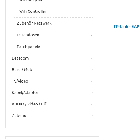
WiFi Controller
Zubehör Netzwerk
TP-Link - EA
Datendosen
Patchpanele
Datacom
Büro / Mobil
TV/Video
Kabel/Adapter
AUDIO / Video / Hifi
Zubehör