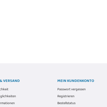
DIGITUS - DN-19-BRUSH-D -
Bürstenleiste
6,00 €
*
- Modular Patch
Noctua
Alter Preis:
8,50 €
port blank, 1HE,
Computerg
 Logofelder, sw
1800 
€
*
3,15 €
& VERSAND
MEIN KUNDENKONTO
chkeit
Passwort vergessen
lichkeiten
Registrieren
ormationen
Bestellstatus