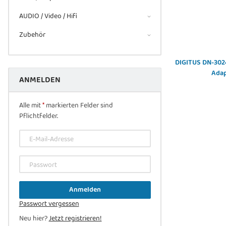
AUDIO / Video / Hifi
Zubehör
CPU COOLER ALCU AMD AMD4 Kupfer/Aluminium,
DIGITUS DN-3024
Black
Adap
ANMELDEN
94,97 €
*
Alle mit
*
markierten Felder sind
Pflichtfelder.
E-Mail-Adresse
Passwort
Anmelden
Passwort vergessen
Neu hier?
Jetzt registrieren!