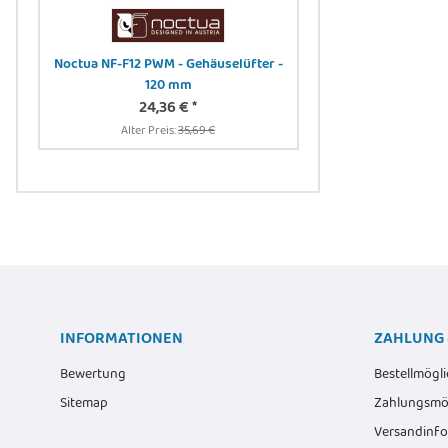
-
Noctua NF-F12 PWM - Gehäuselüfter -
DIGITUS DN-91411-LF 
cm -
120 mm
Panel, geschirmt, 24-
24,36 €
*
Rack Mount, transp.
12,90 
Alter Preis:
35,69 €
Alter Preis:
1
INFORMATIONEN
ZAHLUNG 
Bewertung
Bestellmögli
Sitemap
Zahlungsmög
Versandinf