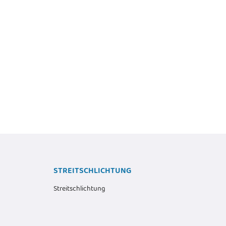
Noctua NF-F12 PWM - Gehäuselüfter -
 NF-R8 redux-1800 PWM -
120 mm
ehäuse - Ventilator - 8 cm -
24,36 €
*
RPM - 17,1 dB - 53,3 cfm
Alter Preis:
35,69 €
12,12 €
*
Alter Preis:
14,69 €
STREITSCHLICHTUNG
Streitschlichtung