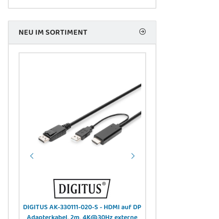
NEU IM SORTIMENT
LWL-
DIGITUS AK-330111-020-S - HDMI auf DP
DIGITUS - DK-3904LC
SCA -
Adapterkabel, 2m, 4K@30Hz externe
Drop Kabel, Singlem