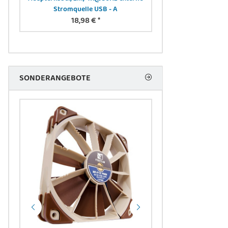
Stromquelle USB - A
LC/AP
18,98 €
*
14,34 
SONDERANGEBOTE