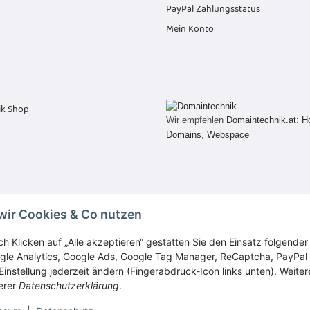
PayPal Zahlungsstatus
Mein Konto
Wir empfehlen
Domaintechnik.at
:
H
Domains
,
Webspace
wir Cookies & Co nutzen
Vertrag widerrufen
ch Klicken auf „Alle akzeptieren“ gestatten Sie den Einsatz folgende
gle Analytics, Google Ads, Google Tag Manager, ReCaptcha, PayPal
Einstellung jederzeit ändern (Fingerabdruck-Icon links unten). Weiter
erer
Datenschutzerklärung
.
* Alle Preise inkl. gesetzlicher USt., zzgl.
Versand