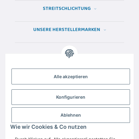
STREITSCHLICHTUNG
UNSERE HERSTELLERMARKEN
Alle akzeptieren
Konfigurieren
Ablehnen
Wir empfehlen
Domaintechnik.at
:
Hosting
,
Domains
,
Webspace
Wie wir Cookies & Co nutzen
GESETZLICHE INFORMATIONEN