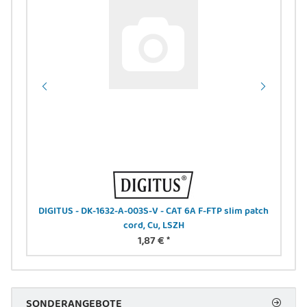
DIGITUS - DK-1632-A-003S-V - CAT 6A F-FTP slim patch
NO
cord, Cu, LSZH
1,87 €
*
SONDERANGEBOTE