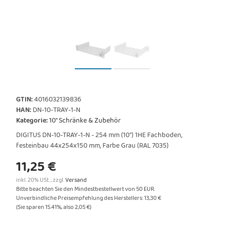
GTIN:
4016032139836
HAN:
DN-10-TRAY-1-N
Kategorie:
10" Schränke & Zubehör
DIGITUS DN-10-TRAY-1-N - 254 mm (10") 1HE Fachboden,
festeinbau 44x254x150 mm, Farbe Grau (RAL 7035)
11,25 €
inkl. 20% USt. , zzgl.
Versand
Bitte beachten Sie den Mindestbestellwert von 50 EUR.
Unverbindliche Preisempfehlung des Herstellers
:
13,30 €
(Sie sparen
15.41%
, also
2,05 €
)