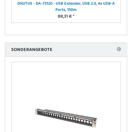
DIGITUS - DA-73120 - USB Extender, USB 2.0, 4x USB-A
D
Ports, 150m
88,31 €
*
SONDERANGEBOTE