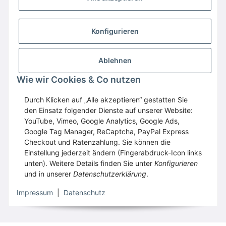
Konfigurieren
Ablehnen
Wie wir Cookies & Co nutzen
Wir empfehlen
Domaintechnik.at
:
Hosting
,
Domains
,
Webspace
Durch Klicken auf „Alle akzeptieren“ gestatten Sie
den Einsatz folgender Dienste auf unserer Website:
GESETZLICHE INFORMATIONEN
YouTube, Vimeo, Google Analytics, Google Ads,
Google Tag Manager, ReCaptcha, PayPal Express
Checkout und Ratenzahlung. Sie können die
Vertrag widerrufen
Einstellung jederzeit ändern (Fingerabdruck-Icon links
unten). Weitere Details finden Sie unter
Konfigurieren
und in unserer
Datenschutzerklärung
.
* Alle Preise inkl. gesetzlicher USt., zzgl.
Versand
Impressum
|
Datenschutz
© WECS.EU
•
Besucherzähler: 1761206