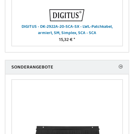
V DC,
DIGITUS - DK-2922A-20-SCA-SX - LWL-Patchkabel,
DI
armiert, SM, Simplex, SCA - SCA
15,32 €
*
SONDERANGEBOTE