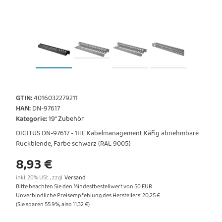
GTIN:
4016032279211
HAN:
DN-97617
Kategorie:
19" Zubehör
DIGITUS DN-97617 - 1HE Kabelmanagement Käfig abnehmbare
Rückblende, Farbe schwarz (RAL 9005)
8,93 €
inkl. 20% USt. , zzgl.
Versand
Bitte beachten Sie den Mindestbestellwert von 50 EUR.
Unverbindliche Preisempfehlung des Herstellers
:
20,25 €
(Sie sparen
55.9%
, also
11,32 €
)