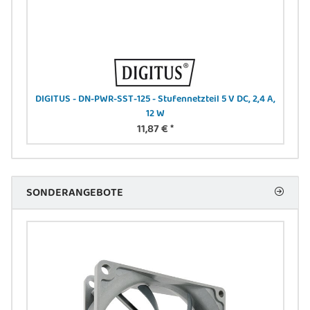
-N
DIGITUS - DN-PWR-SST-125 - Stufennetzteil 5 V DC, 2,4 A,
DIGI
12 W
11,87 €
*
SONDERANGEBOTE