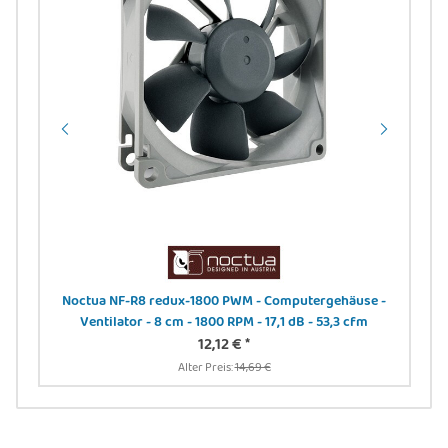
Noctua NF-R8 redux-1800 PWM - Computergehäuse -
DIG
Ventilator - 8 cm - 1800 RPM - 17,1 dB - 53,3 cfm
24
12,12 €
*
Alter Preis:
14,69 €