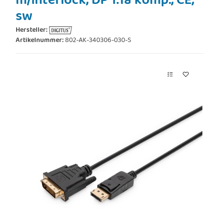
m/interlock, DP 1.1a komp., CE,
sw
Hersteller:
Artikelnummer:
802-AK-340306-030-S