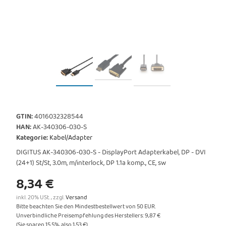
GTIN:
4016032328544
HAN:
AK-340306-030-S
Kategorie:
Kabel/Adapter
DIGITUS AK-340306-030-S - DisplayPort Adapterkabel, DP - DVI
(24+1) St/St, 3.0m, m/interlock, DP 1.1a komp., CE, sw
8,34 €
inkl. 20% USt. , zzgl.
Versand
Bitte beachten Sie den Mindestbestellwert von 50 EUR.
Unverbindliche Preisempfehlung des Herstellers
:
9,87 €
(Sie sparen
15.5%
, also
1,53 €
)