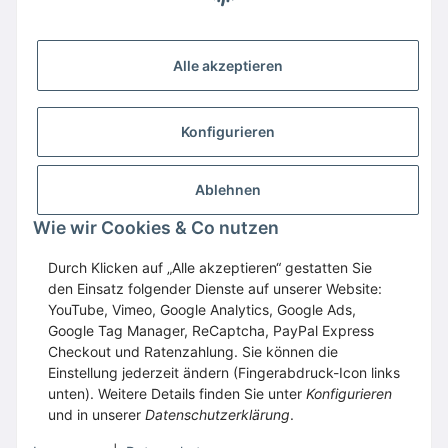
Alle akzeptieren
Konfigurieren
Ablehnen
Wir empfehlen
Domaintechnik.at
:
Hosting
,
Wie wir Cookies & Co nutzen
Domains
,
Webspace
Durch Klicken auf „Alle akzeptieren“ gestatten Sie
GESETZLICHE INFORMATIONEN
den Einsatz folgender Dienste auf unserer Website:
YouTube, Vimeo, Google Analytics, Google Ads,
Google Tag Manager, ReCaptcha, PayPal Express
Vertrag widerrufen
Checkout und Ratenzahlung. Sie können die
Einstellung jederzeit ändern (Fingerabdruck-Icon links
unten). Weitere Details finden Sie unter
Konfigurieren
und in unserer
Datenschutzerklärung
.
* Alle Preise inkl. gesetzlicher USt., zzgl.
Versand