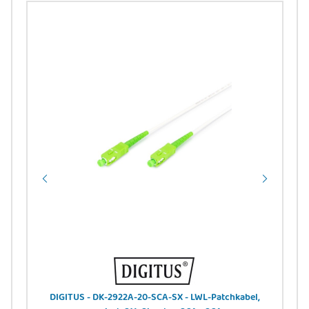
0,63
DIGITUS - DK-2922A-20-SCA-SX - LWL-Patchkabel,
DIG