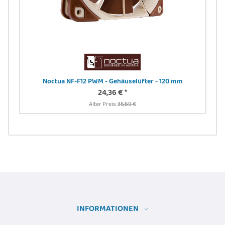
rmt,
Noctua NF-F12 PWM - Gehäuselüfter - 120 mm
 sw
24,36 €
*
Alter Preis:
35,69 €
INFORMATIONEN