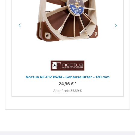
 -
Noctua NF-F12 PWM - Gehäuselüfter - 120 mm
DIG
24,36 €
*
24
Alter Preis:
35,69 €