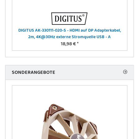
B-A
DIGITUS AK-330111-020-S - HDMI auf DP Adapterkabel,
DIGI
2m, 4K@30Hz externe Stromquelle USB - A
18,98 €
*
SONDERANGEBOTE