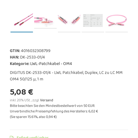
GTIN:
4016032308799
HAN:
DK-2533-01/4
Kategorie:
LWL-Patchkabel - OM4
DIGITUS DK-2533-01/4 - LWL Patchkabel, Duplex, LC zu LC MM
OM4 50/125 µ, 1 m
5,08 €
inkl. 20% USt. , zzgl.
Versand
Bitte beachten Sie den Mindestbestellwert von 50 EUR.
Unverbindliche Preisempfehlung des Herstellers
:
6,02 €
(Sie sparen
15.61%
, also
0,94 €
)
Sofort verfügbar