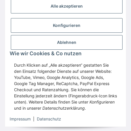
Alle akzeptieren
Konfigurieren
Ablehnen
Wir empfehlen
Domaintechnik.at
:
Hosting
,
Wie wir Cookies & Co nutzen
Domains
,
Webspace
Durch Klicken auf „Alle akzeptieren“ gestatten Sie
GESETZLICHE INFORMATIONEN
den Einsatz folgender Dienste auf unserer Website:
YouTube, Vimeo, Google Analytics, Google Ads,
Google Tag Manager, ReCaptcha, PayPal Express
Vertrag widerrufen
Checkout und Ratenzahlung. Sie können die
Einstellung jederzeit ändern (Fingerabdruck-Icon links
unten). Weitere Details finden Sie unter
Konfigurieren
und in unserer
Datenschutzerklärung
.
* Alle Preise inkl. gesetzlicher USt., zzgl.
Versand
Impressum
|
Datenschutz