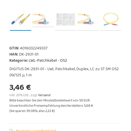
GTIN:
4016032249337
HAN:
DK-2931-01
Kategorie:
LWL-Patchkabel - OS2
DIGITUS DK-2931-01 - LWL Patchkabel, Duplex, LC zu ST SM OS2
09/125 µ, 1 m
3,46 €
inkl. 20% USt. , zzgl.
Versand
Bitte beachten Sie den Mindestbestellwert von 50 EUR.
Unverbindliche Preisempfehlung des Herstellers
:
5,68 €
(Sie sparen
39.08%
, also
2,22 €
)
Knapper Lagerbestand