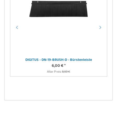
DIGITUS - DN-19-BRUSH-D - Bürstenleiste
6,00 €
*
 -
Alter Preis:
8,50 €
DIG
24