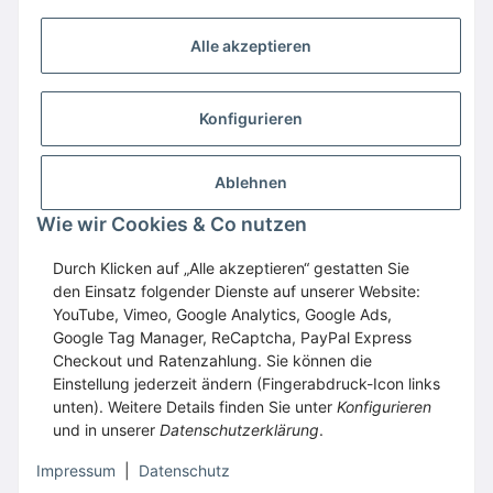
Alle akzeptieren
Konfigurieren
Ablehnen
Wir empfehlen
Domaintechnik.at
:
Hosting
,
Wie wir Cookies & Co nutzen
Domains
,
Webspace
Durch Klicken auf „Alle akzeptieren“ gestatten Sie
GESETZLICHE INFORMATIONEN
den Einsatz folgender Dienste auf unserer Website:
YouTube, Vimeo, Google Analytics, Google Ads,
Google Tag Manager, ReCaptcha, PayPal Express
Vertrag widerrufen
Checkout und Ratenzahlung. Sie können die
Einstellung jederzeit ändern (Fingerabdruck-Icon links
unten). Weitere Details finden Sie unter
Konfigurieren
und in unserer
Datenschutzerklärung
.
* Alle Preise inkl. gesetzlicher USt., zzgl.
Versand
Impressum
|
Datenschutz