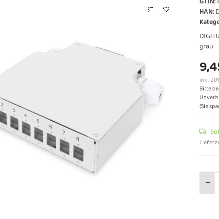
GTIN:
HAN:
Katego
DIGITU
grau
9,4
inkl. 20
Bitte b
Unverbi
(Sie sp
So
Lieferze