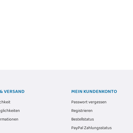
Bürstenleiste
Gehäuselüfter -
Noctua
6,00 €
*
m
Computerg
Alter Preis:
8,50 €
€
*
1800 
5,69 €
& VERSAND
MEIN KUNDENKONTO
chkeit
Passwort vergessen
lichkeiten
Registrieren
ormationen
Bestellstatus
PayPal Zahlungsstatus