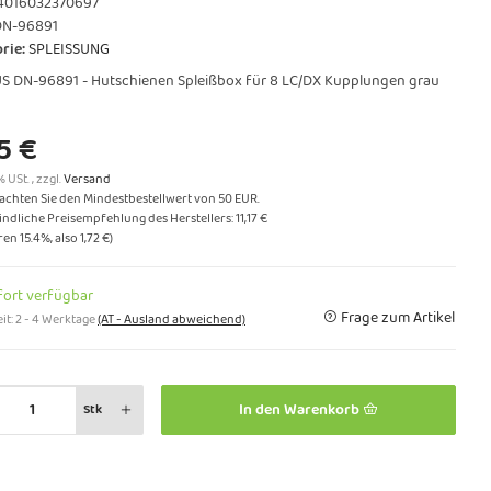
4016032370697
DN-96891
rie:
SPLEISSUNG
S DN-96891 - Hutschienen Spleißbox für 8 LC/DX Kupplungen grau
5 €
% USt. , zzgl.
Versand
eachten Sie den Mindestbestellwert von 50 EUR.
ndliche Preisempfehlung des Herstellers
:
11,17 €
aren
15.4%
, also
1,72 €
)
fort verfügbar
Frage zum Artikel
it:
2 - 4 Werktage
(AT - Ausland abweichend)
In den Warenkorb
Stk