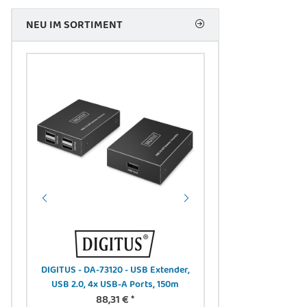
NEU IM SORTIMENT
DIGITUS - DA-73120 - USB Extender,
DIGITUS AK-330111-020
W,
USB 2.0, 4x USB-A Ports, 150m
Adapterkabel, 2m, 4
88,31 €
*
Stromquelle 