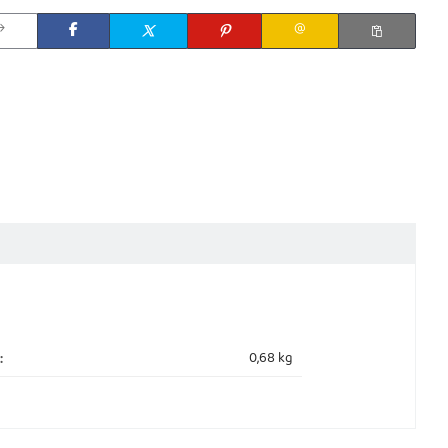
0,68
kg
: