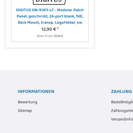
-
Noctua NF-F12 PWM - 
DIGITUS DN-91411-LF - Modular Patch
cm -
120 m
Panel, geschirmt, 24-port blank, 1HE,
24,36 
Rack Mount, transp. Logofelder, sw
Alter Preis:
3
12,90 €
*
Alter Preis:
13,15 €
INFORMATIONEN
ZAHLUNG 
Bewertung
Bestellmögli
Sitemap
Zahlungsmög
Versandinf