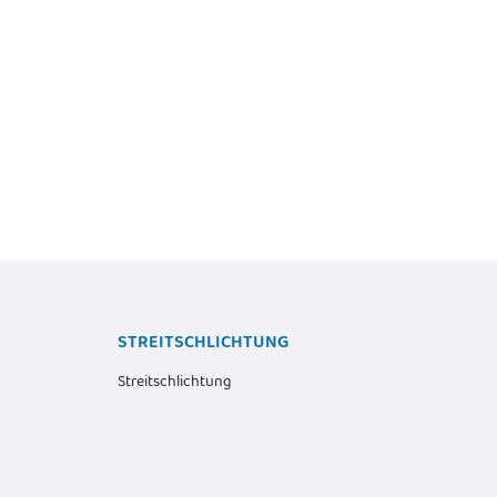
 NF-R8 redux-1800 PWM -
DIGITUS DN-91411-LF - Modular Patch
ehäuse - Ventilator - 8 cm -
Panel, geschirmt, 24-port blank, 1HE,
RPM - 17,1 dB - 53,3 cfm
Rack Mount, transp. Logofelder, sw
12,12 €
*
12,90 €
*
Alter Preis:
14,69 €
Alter Preis:
13,15 €
STREITSCHLICHTUNG
Streitschlichtung