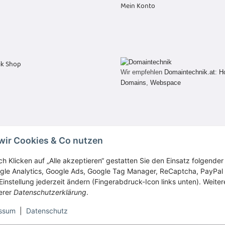
Mein Konto
Wir empfehlen
Domaintechnik.at
:
H
Domains
,
Webspace
wir Cookies & Co nutzen
Vertrag widerrufen
ch Klicken auf „Alle akzeptieren“ gestatten Sie den Einsatz folgende
gle Analytics, Google Ads, Google Tag Manager, ReCaptcha, PayPal
Einstellung jederzeit ändern (Fingerabdruck-Icon links unten). Weiter
erer
Datenschutzerklärung
.
* Alle Preise inkl. gesetzlicher USt., zzgl.
Versand
ssum
|
Datenschutz