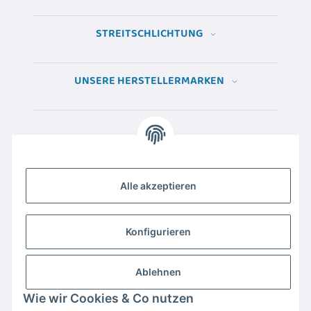
STREITSCHLICHTUNG
UNSERE HERSTELLERMARKEN
Alle akzeptieren
Konfigurieren
Ablehnen
Wir empfehlen
Domaintechnik.at
:
Hosting
,
Domains
,
Webspace
Wie wir Cookies & Co nutzen