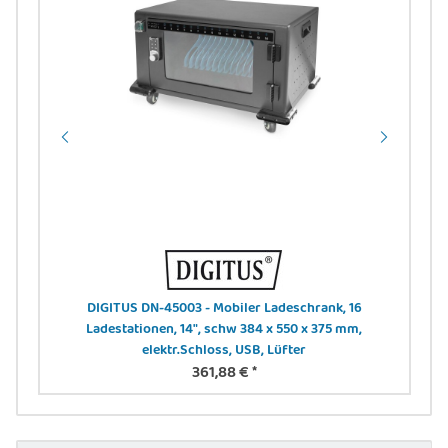
DIGITUS DN-45003 - Mobiler Ladeschrank, 16
DI
Ladestationen, 14", schw 384 x 550 x 375 mm,
elektr.Schloss, USB, Lüfter
361,88 €
*