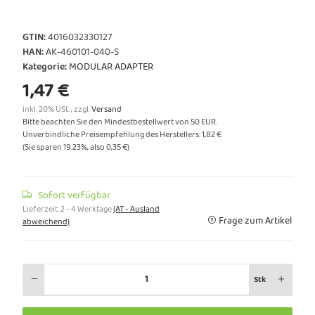
GTIN:
4016032330127
HAN:
AK-460101-040-S
Kategorie:
MODULAR ADAPTER
1,47 €
inkl. 20% USt. , zzgl.
Versand
Bitte beachten Sie den Mindestbestellwert von 50 EUR.
Unverbindliche Preisempfehlung des Herstellers
:
1,82 €
(Sie sparen
19.23%
, also
0,35 €
)
Sofort verfügbar
Lieferzeit:
2 - 4 Werktage
(AT - Ausland
Frage zum Artikel
abweichend)
Stk