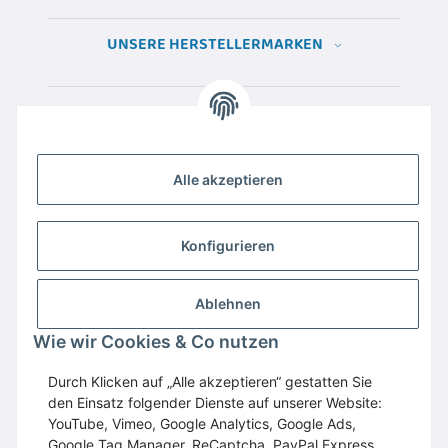
UNSERE HERSTELLERMARKEN
Alle akzeptieren
Konfigurieren
Ablehnen
Wir empfehlen
Domaintechnik.at
:
Hosting
,
Wie wir Cookies & Co nutzen
Domains
,
Webspace
Durch Klicken auf „Alle akzeptieren“ gestatten Sie
GESETZLICHE INFORMATIONEN
den Einsatz folgender Dienste auf unserer Website:
YouTube, Vimeo, Google Analytics, Google Ads,
Google Tag Manager, ReCaptcha, PayPal Express