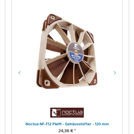
 -
Noctua NF-F12 PWM - Gehäuselüfter - 120 mm
DIG
24,36 €
*
24