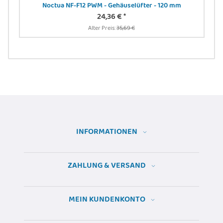
Noctua NF-F12 PWM - Gehäuselüfter - 120 mm
DIG
24,36 €
*
24
Alter Preis:
35,69 €
INFORMATIONEN
ZAHLUNG & VERSAND
MEIN KUNDENKONTO