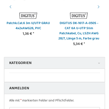
Patchk.Cat.6 3m U/UTP GRAU
DIGITUS DK-1617-A-050S -
4x2xAWG26, PVC
CAT 6A U-UTP Slim
1,36 €
*
Patchkabel, Cu, LSZH AWG
28/7, Länge 5 m, Farbe grau
5,34 €
*
KATEGORIEN
ANMELDEN
Alle mit
*
markierten Felder sind Pflichtfelder.