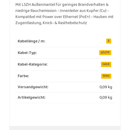
Mit LSZH Außenmantel für geringes Brandverhalten &
niedrige Rauchemission - Innenleiter aus Kupfer (Cu) -
Kompatibel mit Power over Ethernet (PoE+) - Hauben mit
Zugentlastung, Knick- & Rasthebelschutz
Kabellänge / m:
3
Kabel-Typ:
U/UTP
Kabel-Kategorie:
Cat.6
Farbe:
Grau
0,09 kg
Versandgewicht:
0,09
kg
Artikelgewicht: