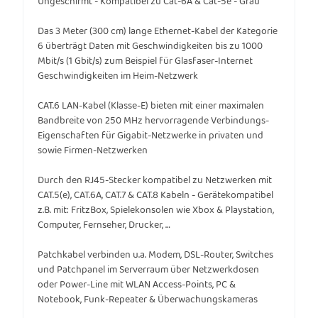
Ungeschirmt - Kompatibel zu Cat-6A & Cat-5e - Grau
Das 3 Meter (300 cm) lange Ethernet-Kabel der Kategorie
6 überträgt Daten mit Geschwindigkeiten bis zu 1000
Mbit/s (1 Gbit/s) zum Beispiel für Glasfaser-Internet
Geschwindigkeiten im Heim-Netzwerk
CAT.6 LAN-Kabel (Klasse-E) bieten mit einer maximalen
Bandbreite von 250 MHz hervorragende Verbindungs-
Eigenschaften für Gigabit-Netzwerke in privaten und
sowie Firmen-Netzwerken
Durch den RJ45-Stecker kompatibel zu Netzwerken mit
CAT.5(e), CAT.6A, CAT.7 & CAT.8 Kabeln - Gerätekompatibel
z.B. mit: FritzBox, Spielekonsolen wie Xbox & Playstation,
Computer, Fernseher, Drucker, …
Patchkabel verbinden u.a. Modem, DSL-Router, Switches
und Patchpanel im Serverraum über Netzwerkdosen
oder Power-Line mit WLAN Access-Points, PC &
Notebook, Funk-Repeater & Überwachungskameras