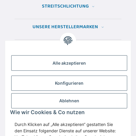
STREITSCHLICHTUNG
UNSERE HERSTELLERMARKEN
Alle akzeptieren
Konfigurieren
Ablehnen
Wie wir Cookies & Co nutzen
Wir empfehlen
Domaintechnik.at
:
Hosting
,
Domains
,
Webspace
Durch Klicken auf „Alle akzeptieren“ gestatten Sie
den Einsatz folgender Dienste auf unserer Website:
GESETZLICHE INFORMATIONEN