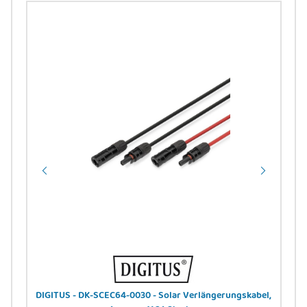
g OS2
DIGITUS - DK-SCEC64-0030 - Solar Verlängerungskabel,
DI