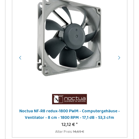
Noctua NF-R8 redux-1800 PWM - Computergehäuse -
DIG
Ventilator - 8 cm - 1800 RPM - 17,1 dB - 53,3 cfm
24
12,12 €
*
Alter Preis:
14,69 €