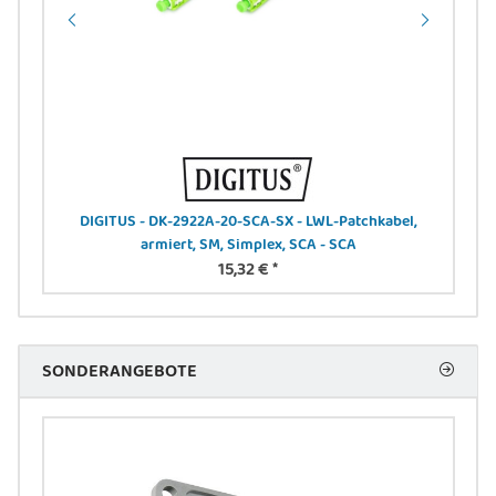
DIGITUS - DK-2922A-20-SCA-SX - LWL-Patchkabel,
DI
armiert, SM, Simplex, SCA - SCA
15,32 €
*
SONDERANGEBOTE