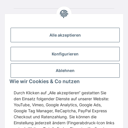
Alle akzeptieren
Konfigurieren
Ablehnen
Wir empfehlen
Domaintechnik.at
:
Hosting
,
Wie wir Cookies & Co nutzen
Domains
,
Webspace
Durch Klicken auf „Alle akzeptieren“ gestatten Sie
GESETZLICHE INFORMATIONEN
den Einsatz folgender Dienste auf unserer Website:
YouTube, Vimeo, Google Analytics, Google Ads,
Google Tag Manager, ReCaptcha, PayPal Express
Vertrag widerrufen
Checkout und Ratenzahlung. Sie können die
Einstellung jederzeit ändern (Fingerabdruck-Icon links