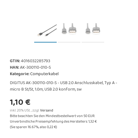
GTIN:
4016032285793
HAN:
AK-300110-010-S
Kategorie:
Computerkabel
DIGITUS AK-300110-010-S - USB 2.0 Anschlusskabel, Typ A -
micro B St/St, 1.0m, USB 2.0 konform, sw
1,10 €
inkl. 20% USt. , zzgl.
Versand
Bitte beachten Sie den Mindestbestellwert von 50 EUR.
Unverbindliche Preisempfehlung des Herstellers
:
1,32 €
(Sie sparen
16.67%
, also
0,22 €
)