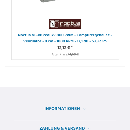
Noctua NF-R8 redux-1800 PWM - Computergehäuse -
DIG
Ventilator - 8 cm - 1800 RPM - 17,1 dB - 53,3 cfm
24
12,12 €
*
Alter Preis:
14,69 €
INFORMATIONEN
ZAHLUNG & VERSAND