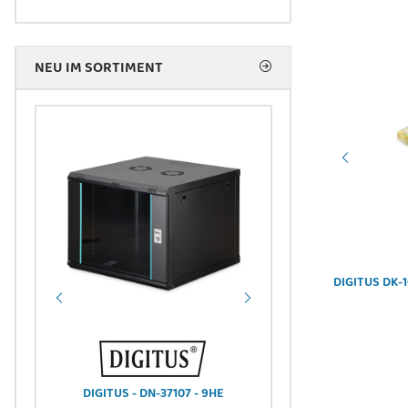
NEU IM SORTIMENT
DIGITUS - DB-300443-030-S - USB Kabel USB-C
DIGITUS DK-1
ST-ST 3m
20,44 €
*
LWL-
DIGITUS - DN-37107 - 9HE
DIGITUS DN-4500
SCA -