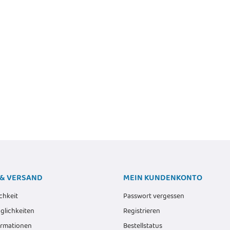
-BRUSH-D -
iste
€
*
DIGITUS DN-91411-LF - Modular Patch
Noctua NF
,50 €
Panel, geschirmt, 24-port blank, 1HE,
Rack Mount, transp. Logofelder, sw
12,90 €
*
Alter Preis:
13,15 €
& VERSAND
MEIN KUNDENKONTO
chkeit
Passwort vergessen
lichkeiten
Registrieren
ormationen
Bestellstatus