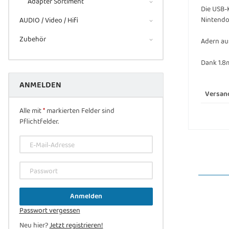
Adapter Sortiment
Die USB-K
Nintendo 
AUDIO / Video / Hifi
Zubehör
Adern au
Dank 1.8
ANMELDEN
Versan
Alle mit
*
markierten Felder sind
Pflichtfelder.
E-Mail-Adresse
Passwort
Anmelden
Passwort vergessen
Neu hier?
Jetzt registrieren!