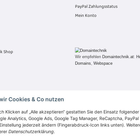
PayPal Zahlungsstatus
Mein Konto
Wir empfehlen
Domaintechnik.at
:
H
Domains
,
Webspace
wir Cookies & Co nutzen
Vertrag widerrufen
ch Klicken auf „Alle akzeptieren“ gestatten Sie den Einsatz folgende
gle Analytics, Google Ads, Google Tag Manager, ReCaptcha, PayPal
Einstellung jederzeit ändern (Fingerabdruck-Icon links unten). Weiter
erer
Datenschutzerklärung
.
* Alle Preise inkl. gesetzlicher USt., zzgl.
Versand