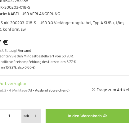
4016032283355
K-300203-018-S
rie:
KABEL-USB VERLÄNGERUNG
S AK-300203-018-S - USB 3.0 Verlängerungskabel, Typ A St/Bu, 1,8m,
0, konform, sw
7 €
% USt. , zzgl.
Versand
eachten Sie den Mindestbestellwert von 50 EUR.
ndliche Preisempfehlung des Herstellers
:
3,77 €
aren
15.92%
, also
0,60 €
)
fort verfügbar
Frage zum Artikel
it:
2 - 4 Werktage
(AT - Ausland abweichend)
In den Warenkorb
Stk