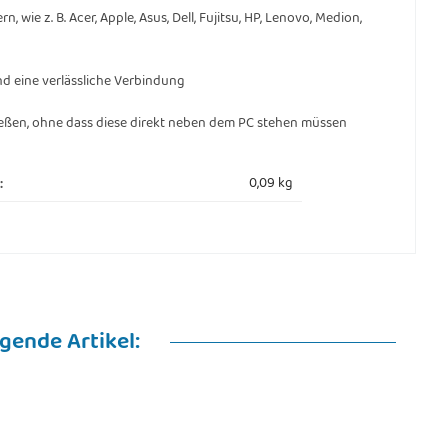
wie z. B. Acer, Apple, Asus, Dell, Fujitsu, HP, Lenovo, Medion,
d eine verlässliche Verbindung
ßen, ohne dass diese direkt neben dem PC stehen müssen
0,09
kg
:
gende Artikel: