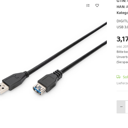
GTIN:
HAN:
A
Katego
DIGITU
USB 3.
3,1
inkl. 20
Bitte b
Unverbi
(Sie sp
So
Lieferze