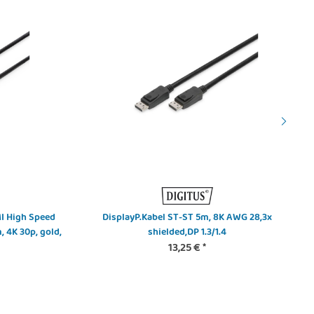
I High Speed
DisplayP.Kabel ST-ST 5m, 8K AWG 28,3x
, 4K 30p, gold,
shielded,DP 1.3/1.4
13,25 €
*
- DK-3904LCA-50-1 - FTTH-
DIGITUS - DN-PWR-SST-125 -