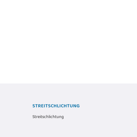
Noctua NF-R8 redux-1800 PWM -
-F12 PWM - Gehäuselüfter -
Computergehäuse - Ventilator - 8 cm -
120 mm
1800 RPM - 17,1 dB - 53,3 cfm
24,36 €
*
12,12 €
*
Alter Preis:
35,69 €
Alter Preis:
14,69 €
STREITSCHLICHTUNG
Streitschlichtung