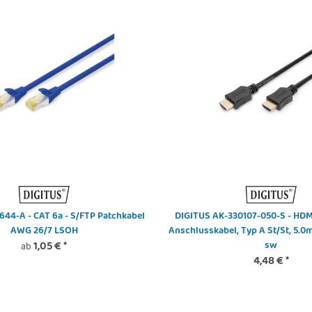
644-A - CAT 6a - S/FTP Patchkabel
DIGITUS AK-330107-050-S - HDM
AWG 26/7 LSOH
Anschlusskabel, Typ A St/St, 5.0m
1,05 €
*
sw
ab
4,48 €
*
3 - Mobiler
DIGITUS - DK-3904LCA-30-1 - FTTH-
DIGITUS 