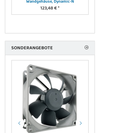
Wandgehäuse, Dynamic-N
Ladeschrank, 16 Lade
123,48 €
*
schw 384 x 550
elektr.Schloss, 
361,88
SONDERANGEBOTE