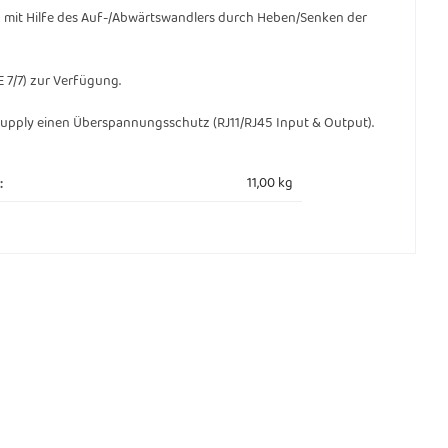
nung mit Hilfe des Auf-/Abwärtswandlers durch Heben/Senken der
7/7) zur Verfügung.
Supply einen Überspannungsschutz (RJ11/RJ45 Input & Output).
11,00
kg
: