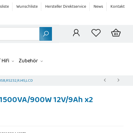
sliste
Wunschliste
Hersteller Direktservice
News
Kontakt
 Hifi
Zubehör
,USB,RS232,RJ45,LCD
, 1500VA/900W 12V/9Ah x2