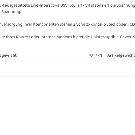
VR ausgestattete Line-Interactive USV (Stufe 1 - VI) stabilisiert die Span
s-Spannung.
mversorgung Ihrer Komponenten stehen 2 Schutz-Kontakt-Steckdosen (CEE 
tz Ihres Routers oder Internet-Modems bietet die Uninterruptible-Power-
11,00 kg
dgewicht:
Artikelgewicht