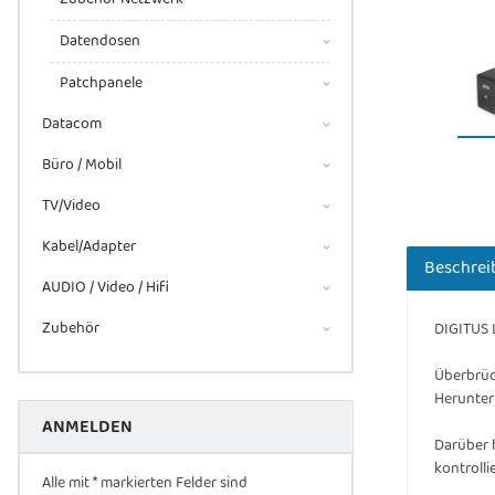
Datendosen
Patchpanele
Datacom
Büro / Mobil
TV/Video
Kabel/Adapter
Beschrei
AUDIO / Video / Hifi
Zubehör
DIGITUS 
Überbrüc
Herunter
ANMELDEN
Darüber 
kontrolli
Alle mit
*
markierten Felder sind