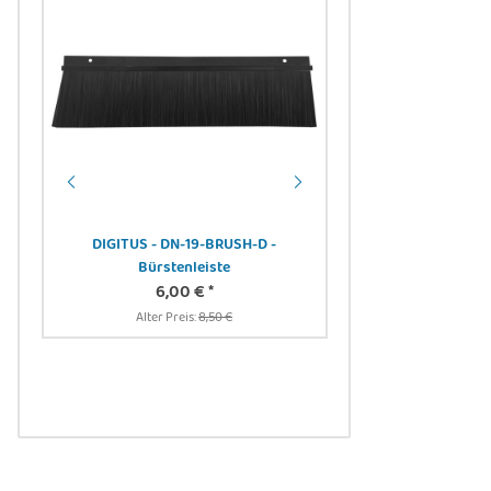
DIGITUS - DN-19-BRUSH-D -
Bürstenleiste
-
6,00 €
*
DIGITUS DN-91411-LF 
cm -
Alter Preis:
8,50 €
Panel, geschirmt, 24-
Rack Mount, transp.
12,90 
Alter Preis:
1