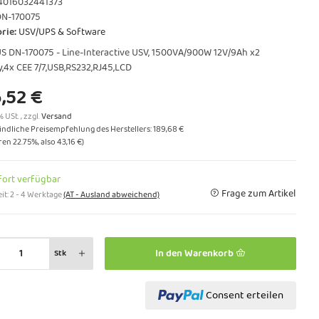
4016032441373
DN-170075
rie:
USV/UPS & Software
S DN-170075 - Line-Interactive USV, 1500VA/900W 12V/9Ah x2
y,4x CEE 7/7,USB,RS232,RJ45,LCD
,52 €
% USt. , zzgl.
Versand
ndliche Preisempfehlung des Herstellers
:
189,68 €
aren
22.75%
, also
43,16 €
)
fort verfügbar
Frage zum Artikel
it:
2 - 4 Werktage
(AT - Ausland abweichend)
In den Warenkorb
Stk
Consent erteilen