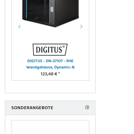
DIGITUS - DN-37107 - 9HE
DIGITUS - DN-PWR
 W
Wandgehäuse, Dynamic-N
Stufennetzteil 24V
123,48 €
*
geschloss.G
11,65 
SONDERANGEBOTE