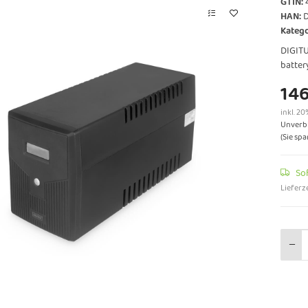
GTIN:
HAN:
Katego
DIGITU
batter
146
inkl. 20
Unverbi
(Sie sp
So
Lieferze