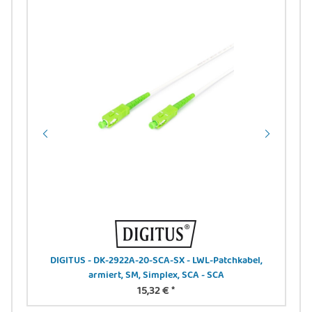
DIGITUS - DK-2922A-20-SCA-SX - LWL-Patchkabel,
DI
armiert, SM, Simplex, SCA - SCA
15,32 €
*