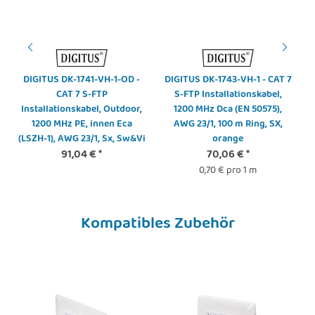
DIGITUS DK-1741-VH-1-OD -
DIGITUS DK-1743-VH-1 - CAT 7
CAT 7 S-FTP
S-FTP Installationskabel,
Installationskabel, Outdoor,
1200 MHz Dca (EN 50575),
1200 MHz PE, innen Eca
AWG 23/1, 100 m Ring, SX,
(LSZH-1), AWG 23/1, Sx, Sw&Vi
orange
91,04 €
*
70,06 €
*
0,70 € pro 1 m
Kompatibles Zubehör