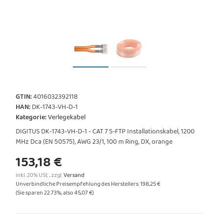
GTIN:
4016032392118
HAN:
DK-1743-VH-D-1
Kategorie:
Verlegekabel
DIGITUS DK-1743-VH-D-1 - CAT 7 S-FTP Installationskabel, 1200
MHz Dca (EN 50575), AWG 23/1, 100 m Ring, DX, orange
153,18 €
inkl. 20% USt. , zzgl.
Versand
Unverbindliche Preisempfehlung des Herstellers
:
198,25 €
(Sie sparen
22.73%
, also
45,07 €
)