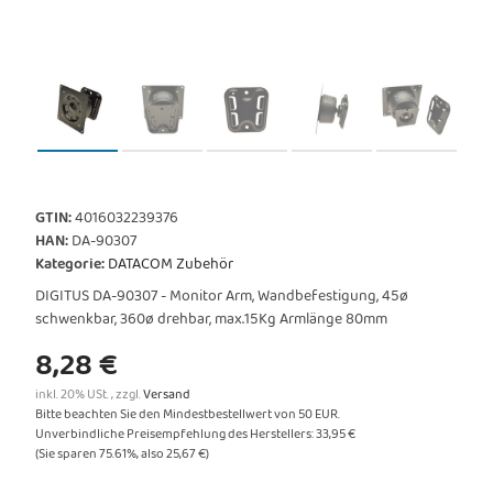
GTIN:
4016032239376
HAN:
DA-90307
Kategorie:
DATACOM Zubehör
DIGITUS DA-90307 - Monitor Arm, Wandbefestigung, 45ø
schwenkbar, 360ø drehbar, max.15Kg Armlänge 80mm
8,28 €
inkl. 20% USt. , zzgl.
Versand
Bitte beachten Sie den Mindestbestellwert von 50 EUR.
Unverbindliche Preisempfehlung des Herstellers
:
33,95 €
(Sie sparen
75.61%
, also
25,67 €
)