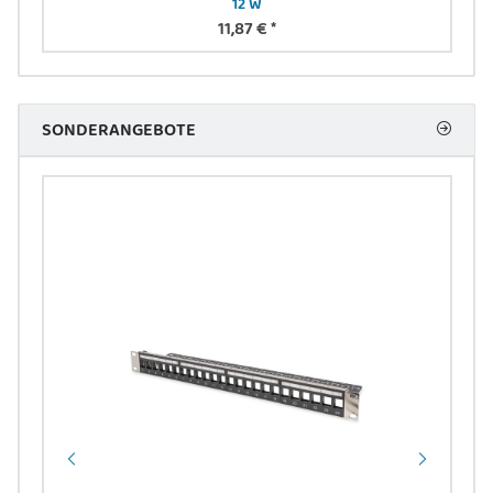
12 W
11,87 €
*
SONDERANGEBOTE