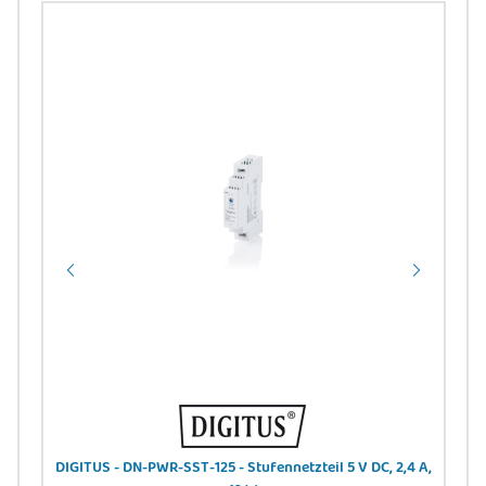
DIGITUS - DN-PWR-SST-125 - Stufennetzteil 5 V DC, 2,4 A,
DI