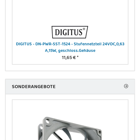
B-A
DIGITUS - DN-PWR-SST-1524 - Stufennetzteil 24VDC,0,63
DIGI
A,15W, geschloss.Gehäuse
11,65 €
*
SONDERANGEBOTE