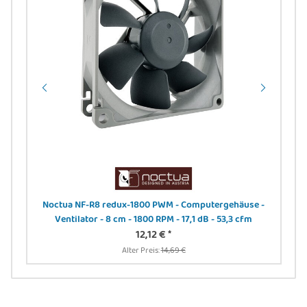
Noctua NF-R8 redux-1800 PWM - Computergehäuse -
DIG
Ventilator - 8 cm - 1800 RPM - 17,1 dB - 53,3 cfm
24
12,12 €
*
Alter Preis:
14,69 €