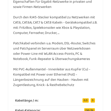
Eigenschaften für Gigabit-Netzwerke in privaten und
sowie Firmen-Netzwerken
Durch den RJ45-Stecker kompatibel zu Netzwerken mit
CAT.6, CAT.6A, CAT.7 & CAT.8 Kabeln - Gerätekompatibel z.B.
mit: FritzBox, Spielekonsolen wie Xbox & Playstation,
Computer, Fernseher, Drucker, …
Patchkabel verbinden u.a. Modem, DSL-Router, Switches
und Patchpanel im Serverraum über Netzwerkdosen
oder Power-Line mit WLAN Access-Points, PC &
Notebook, Funk-Repeater & Überwachungskameras
Mit PVC-Außenmantel - Innenleiter aus Kupfer (Cu) -
Kompatibel mit Power over Ethernet (PoE) -
Längenbezeichnung auf den Hauben - Hauben mit
Zugentlastung, Knick- & Rasthebelschutz
Kabellänge / m:
0,5
5
Kabel-Kategorie:
Cat. 5e