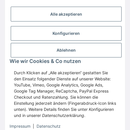
Alle akzeptieren
Konfigurieren
Ablehnen
Wie wir Cookies & Co nutzen
Wir empfehlen
Domaintechnik.at
:
Hosting
,
Domains
,
Webspace
Durch Klicken auf „Alle akzeptieren“ gestatten Sie
den Einsatz folgender Dienste auf unserer Website:
GESETZLICHE INFORMATIONEN
YouTube, Vimeo, Google Analytics, Google Ads,
Google Tag Manager, ReCaptcha, PayPal Express
Checkout und Ratenzahlung. Sie können die
Vertrag widerrufen
Einstellung jederzeit ändern (Fingerabdruck-Icon links
unten). Weitere Details finden Sie unter
Konfigurieren
und in unserer
Datenschutzerklärung
.
* Alle Preise inkl. gesetzlicher USt., zzgl.
Versand
Impressum
|
Datenschutz