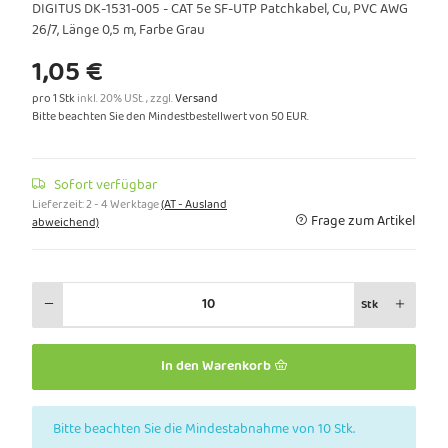
DIGITUS DK-1531-005 - CAT 5e SF-UTP Patchkabel, Cu, PVC AWG
26/7, Länge 0,5 m, Farbe Grau
1,05 €
pro 1 Stk
inkl. 20% USt. , zzgl.
Versand
Bitte beachten Sie den Mindestbestellwert von 50 EUR.
Sofort verfügbar
Lieferzeit:
2 - 4 Werktage
(AT - Ausland
Frage zum Artikel
abweichend)
Stk
In den Warenkorb
x
Bitte beachten Sie die Mindestabnahme von 10 Stk.