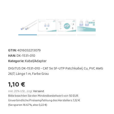
GTIN:
4016032213079
HAN:
DK-1531-010
Kategorie:
Kabel/Adapter
DIGITUS DK-1531-010 - CAT 5e SF-UTP Patchkabel, Cu, PVC AWG
26/7, Länge 1 m, Farbe Grau
1,10 €
inkl. 20% USt. , zzgl.
Versand
Bitte beachten Sie den Mindestbestellwert von 50 EUR.
Unverbindliche Preisempfehlung des Herstellers
:
1,32 €
(Sie sparen
16.67%
, also
0,22 €
)