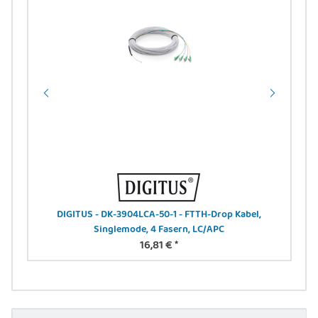
el,
DIGITUS - DK-3904LCA-50-1 - FTTH-Drop Kabel,
DIGI
Singlemode, 4 Fasern, LC/APC
16,81 €
*