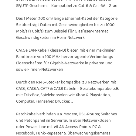
SF/UTP Geschirmt - Kompatibel zu Cat-6 & Cat-6A - Grau
Das 1 Meter (100 cm) lange Ethernet-Kabel der Kategorie
5e überträgt Daten mit Geschwindigkeiten bis zu 1000
Mbit/s (1 Gbit/s) zum Beispiel für Glasfaser-Internet
Geschwindigkeiten im Heim-Netzwerk
CAT.5e LAN-Kabel (Klasse-D) bieten mit einer maximalen
Bandbreite von 100 MHz hervorragende Verbindungs-
Eigenschaften für Gigabit-Netzwerke in privaten und
sowie Firmen-Netzwerken
Durch den RJ45-Stecker kompatibel zu Netzwerken mit
CAT.6, CAT.6A, CAT.7 & CAT.8 Kabeln - Gerätekompatibel z.B.
mit: FritzBox, Spielekonsolen wie Xbox & Playstation,
Computer, Fernseher, Drucker, …
Patchkabel verbinden u.a. Modem, DSL-Router, Switches
und Patchpanel im Serverraum über Netzwerkdosen
oder Power-Line mit WLAN Access-Points, PC &
Notebook, Funk-Repeater & Überwachungskameras