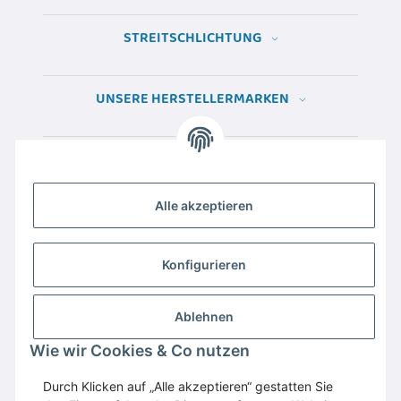
STREITSCHLICHTUNG
UNSERE HERSTELLERMARKEN
Alle akzeptieren
Konfigurieren
Ablehnen
Wie wir Cookies & Co nutzen
Wir empfehlen
Domaintechnik.at
:
Hosting
,
Domains
,
Webspace
Durch Klicken auf „Alle akzeptieren“ gestatten Sie