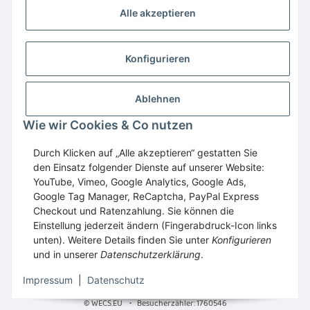
Alle akzeptieren
Konfigurieren
Ablehnen
Wir empfehlen
Domaintechnik.at
:
Hosting
,
Domains
,
Webspace
Wie wir Cookies & Co nutzen
GESETZLICHE INFORMATIONEN
Durch Klicken auf „Alle akzeptieren“ gestatten Sie
den Einsatz folgender Dienste auf unserer Website:
YouTube, Vimeo, Google Analytics, Google Ads,
Google Tag Manager, ReCaptcha, PayPal Express
Vertrag widerrufen
Checkout und Ratenzahlung. Sie können die
Einstellung jederzeit ändern (Fingerabdruck-Icon links
unten). Weitere Details finden Sie unter
Konfigurieren
und in unserer
Datenschutzerklärung
.
* Alle Preise inkl. gesetzlicher USt., zzgl.
Versand
Impressum
|
Datenschutz
© WECS.EU
•
Besucherzähler: 1760546