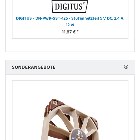
DIGITUS - DN-PWR-SST-125 - Stufennetzteil 5 V DC, 2,4 A,
DIGI
12 W
11,87 €
*
SONDERANGEBOTE