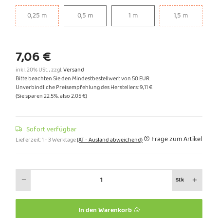
0,25 m
0,5 m
1 m
1,5 m
0,25 m
0,5 m
1 m
1,5 m
7,06 €
inkl. 20% USt. , zzgl.
Versand
Bitte beachten Sie den Mindestbestellwert von 50 EUR.
Unverbindliche Preisempfehlung des Herstellers
:
9,11 €
(Sie sparen
22.5%
, also
2,05 €
)
Sofort verfügbar
Frage zum Artikel
Lieferzeit:
1 - 3 Werktage
(AT - Ausland abweichend)
Stk
In den Warenkorb