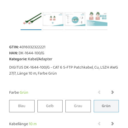
GTIN:
4016032322221
HAN:
DK-1644-100/G
Kategorie:
Kabel/Adapter
DIGITUS DK-1644-100/G - CAT 6 S-FTP Patchkabel, Cu, LSZH AWG
27/7, Länge 10 m, Farbe Grün
Farbe
Grün
Blau
Gelb
Grau
Grün
Blau
Gelb
Grau
Grün
Kabellänge
10 m