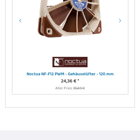
 -
Noctua NF-F12 PWM - Gehäuselüfter - 120 mm
24,36 €
*
Alter Preis:
35,69 €