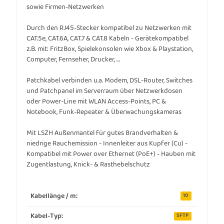
sowie Firmen-Netzwerken
Durch den RJ45-Stecker kompatibel zu Netzwerken mit
CAT.5e, CAT.6A, CAT.7 & CAT.8 Kabeln - Gerätekompatibel
z.B. mit: FritzBox, Spielekonsolen wie Xbox & Playstation,
Computer, Fernseher, Drucker, …
Patchkabel verbinden u.a. Modem, DSL-Router, Switches
und Patchpanel im Serverraum über Netzwerkdosen
oder Power-Line mit WLAN Access-Points, PC &
Notebook, Funk-Repeater & Überwachungskameras
Mit LSZH Außenmantel für gutes Brandverhalten &
niedrige Rauchemission - Innenleiter aus Kupfer (Cu) -
Kompatibel mit Power over Ethernet (PoE+) - Hauben mit
Zugentlastung, Knick- & Rasthebelschutz
Kabellänge / m:
10
Kabel-Typ:
SFTP