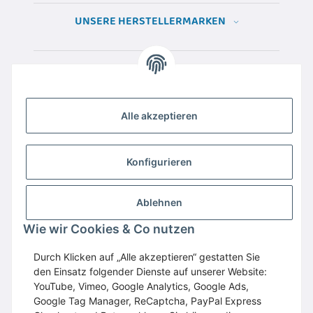
UNSERE HERSTELLERMARKEN
Alle akzeptieren
Konfigurieren
Ablehnen
Wir empfehlen
Domaintechnik.at
:
Hosting
,
Wie wir Cookies & Co nutzen
Domains
,
Webspace
Durch Klicken auf „Alle akzeptieren“ gestatten Sie
GESETZLICHE INFORMATIONEN
den Einsatz folgender Dienste auf unserer Website:
YouTube, Vimeo, Google Analytics, Google Ads,
Google Tag Manager, ReCaptcha, PayPal Express