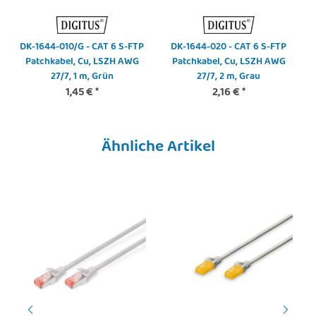
DK-1644-010/G - CAT 6 S-FTP
DK-1644-020 - CAT 6 S-FTP
Patchkabel, Cu, LSZH AWG
Patchkabel, Cu, LSZH AWG
27/7, 1 m, Grün
27/7, 2 m, Grau
1,45 €
*
2,16 €
*
Ähnliche Artikel