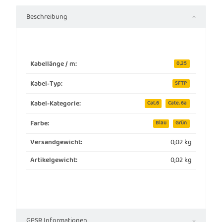
Beschreibung
Kabellänge / m:
0,25
Kabel-Typ:
SFTP
Kabel-Kategorie:
Cat.6
Cate. 6a
Farbe:
Blau
Grün
0,02 kg
Versandgewicht:
0,02
kg
Artikelgewicht:
GPSR Informationen