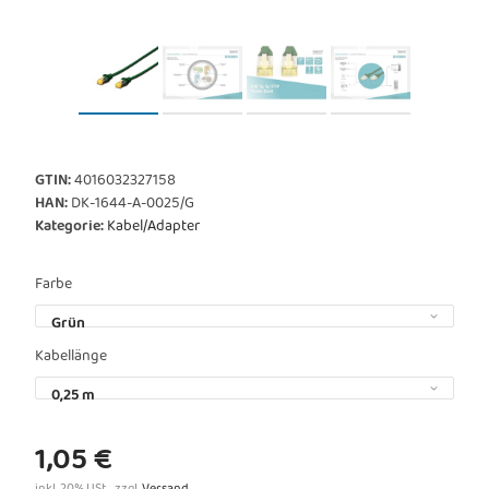
GTIN:
4016032327158
HAN:
DK-1644-A-0025/G
Kategorie:
Kabel/Adapter
Farbe
Grün
Kabellänge
0,25 m
1,05 €
inkl. 20% USt. , zzgl.
Versand