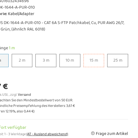
4016032434696
DK-1644-A-PUR-010
rie:
Kabel/Adapter
S DK-1644-A-PUR-010 - CAT 6A S-FTP Patchkabel, Cu, PUR AWG 26/7,
, Grün, (ähnlich RAL 6018)
länge
1 m
1 m
2 m
3 m
10 m
15 m
25 m
m
2 m
3 m
10 m
15 m
25 m
7 €
% USt. , zzgl.
Versand
eachten Sie den Mindestbestellwert von 50 EUR.
ndliche Preisempfehlung des Herstellers
:
3,61 €
aren
12.19%
, also
0,44 €
)
fort verfügbar
Frage zum Artikel
it:
1 - 3 Werktage
(AT - Ausland abweichend)