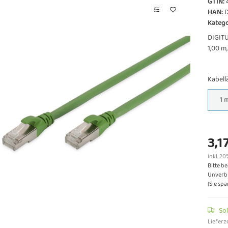
GTIN:
HAN:
Katego
DIGITU
1,00 m
Kabel
1 
3,1
inkl. 20
Bitte b
Unverbi
(Sie sp
So
Lieferze