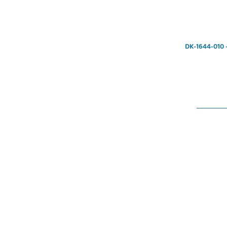
H
DK-1644-100/B - CAT 6 S-FTP Patchkabel, Cu,
DK-1644-010 -
LSZH AWG 27/7, 10 m, Blau
7,20 €
*