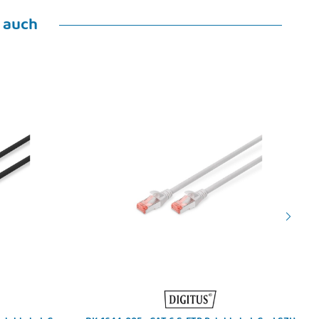
 auch
US - DN-PWR-SST-1524 -
DIGITUS AK-330111-020-S - HDMI auf DP
etzteil 24VDC,0,63 A,15W,
Adapterkabel, 2m, 4K@30Hz externe
geschloss.Gehäuse
Stromquelle USB - A
11,65 €
*
18,98 €
*