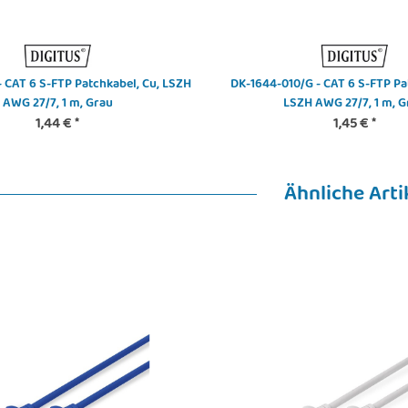
 CAT 6 S-FTP Patchkabel, Cu, LSZH
DK-1644-010/G - CAT 6 S-FTP Pa
AWG 27/7, 1 m, Grau
LSZH AWG 27/7, 1 m, G
1,44 €
*
1,45 €
*
Ähnliche Arti