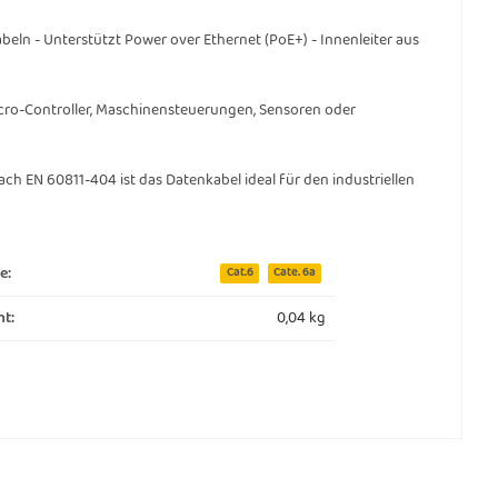
beln - Unterstützt Power over Ethernet (PoE+) - Innenleiter aus
icro-Controller, Maschinensteuerungen, Sensoren oder
h EN 60811-404 ist das Datenkabel ideal für den industriellen
e:
Cat.6
Cate. 6a
0,04 kg
t: