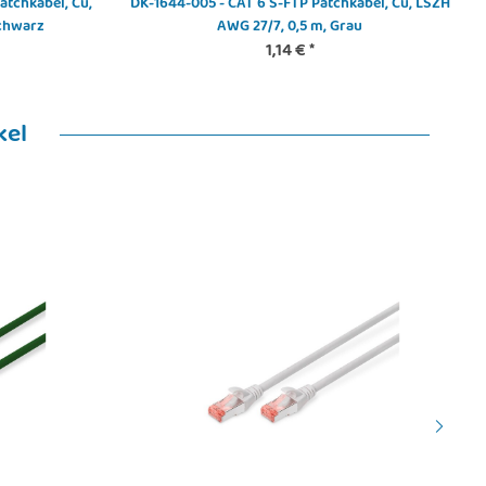
atchkabel, Cu,
DK-1644-005 - CAT 6 S-FTP Patchkabel, Cu, LSZH
Schwarz
AWG 27/7, 0,5 m, Grau
1,14 €
*
kel
Noctua NF-R8 redux-1800 PWM -
-F12 PWM - Gehäuselüfter -
Computergehäuse - Ventilator - 8 cm -
120 mm
1800 RPM - 17,1 dB - 53,3 cfm
24,36 €
*
12,12 €
*
Alter Preis:
35,69 €
Alter Preis:
14,69 €