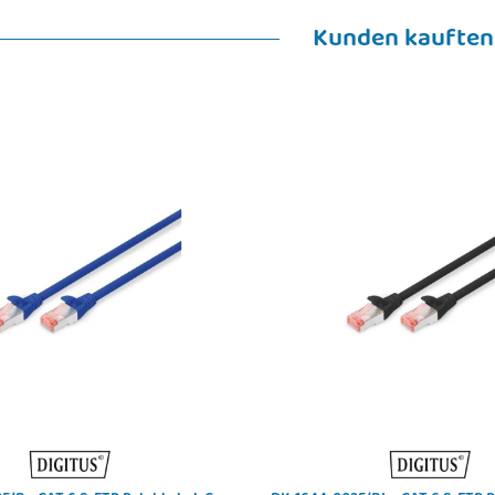
Kunden kauften
A-50-1 - FTTH-
DIGITUS DN-45003 - Mobiler
DIGIT
ode, 4 Fasern,
Ladeschrank, 16 Ladestationen, 14",
Stufenn
C
schw 384 x 550 x 375 mm,
€
*
elektr.Schloss, USB, Lüfter
361,88 €
*