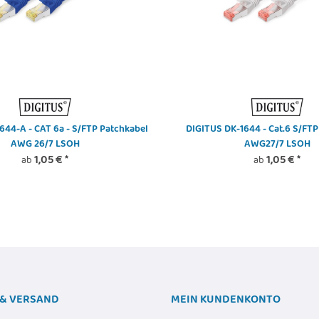
644-A - CAT 6a - S/FTP Patchkabel
DIGITUS DK-1644 - Cat.6 S/FTP
AWG 26/7 LSOH
AWG27/7 LSOH
1,05 €
*
1,05 €
*
ab
ab
& VERSAND
MEIN KUNDENKONTO