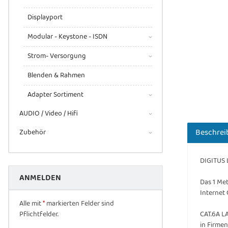
Displayport
Modular - Keystone - ISDN
Strom- Versorgung
Blenden & Rahmen
Adapter Sortiment
AUDIO / Video / Hifi
Beschrei
Zubehör
DIGITUS 
ANMELDEN
Das 1 Met
Internet
Alle mit
*
markierten Felder sind
Pflichtfelder.
CAT.6A L
in Firme