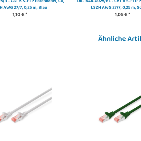
/B - CAT 6 S-FTP Patchkabel, Cu,
DK-1644-0025/BL - CAT 6 S-FTP P
H AWG 27/7, 0,25 m, Blau
LSZH AWG 27/7, 0,25 m, 
1,10 €
*
1,05 €
*
Ähnliche Arti
DIGITUS - DN-19-BRUSH-D -
Bürstenleiste
6,00 €
*
- Modular Patch
Noctua NF
Alter Preis:
8,50 €
port blank, 1HE,
 Logofelder, sw
€
*
3,15 €