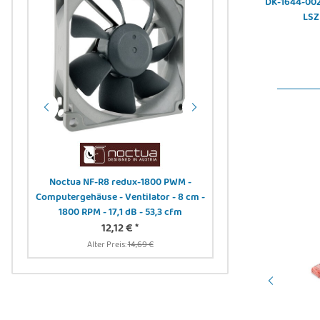
,
DK-1644-A-PUR-250 - CAT 6A S-FTP Patchkabel,
DK-1644-0025
ün
Cu, PUR AWG 26/7, 25 m, (ähnlich RAL 6018) Grün
LSZ
49,55 €
*
er -
Noctua NF-R8 redux-1800 PWM -
DIGITUS DN-91411-LF 
Computergehäuse - Ventilator - 8 cm -
Panel, geschirmt, 24-
1800 RPM - 17,1 dB - 53,3 cfm
Rack Mount, transp.
12,12 €
*
12,90 
Alter Preis:
14,69 €
Alter Preis:
1