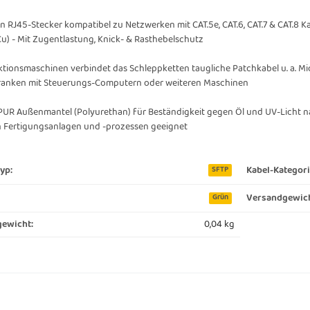
 RJ45-Stecker kompatibel zu Netzwerken mit CAT.5e, CAT.6, CAT.7 & CAT.8 Ka
Cu) - Mit Zugentlastung, Knick- & Rasthebelschutz
ktionsmaschinen verbindet das Schleppketten taugliche Patchkabel u. a. M
ranken mit Steuerungs-Computern oder weiteren Maschinen
PUR Außenmantel (Polyurethan) für Beständigkeit gegen Öl und UV-Licht nac
in Fertigungsanlagen und -prozessen geeignet
yp:
Kabel-Kategori
SFTP
Versandgewich
Grün
0,04
kg
gewicht: