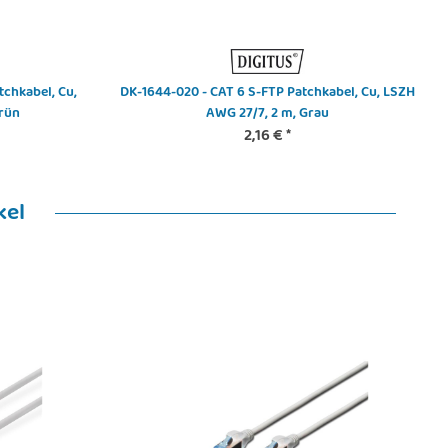
tchkabel, Cu,
DK-1644-020 - CAT 6 S-FTP Patchkabel, Cu, LSZH
rün
AWG 27/7, 2 m, Grau
2,16 €
*
kel