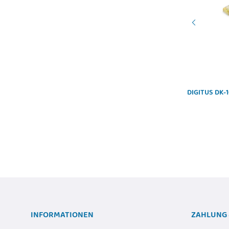
DIGITUS DK-1531-010/G - CAT 5e SF-UTP
DIGITUS DK-1
Patchkabel, Cu, PVC AWG 26/7, Länge 1 m, Farbe
Grün
0,75 €
*
INFORMATIONEN
ZAHLUNG 