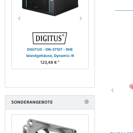
DIGITUS - DN-37107 - 9HE
DIGITUS - DK-3904LC
 W
Wandgehäuse, Dynamic-N
Drop Kabel, Singlem
123,48 €
*
LC/AP
16,81 
SONDERANGEBOTE