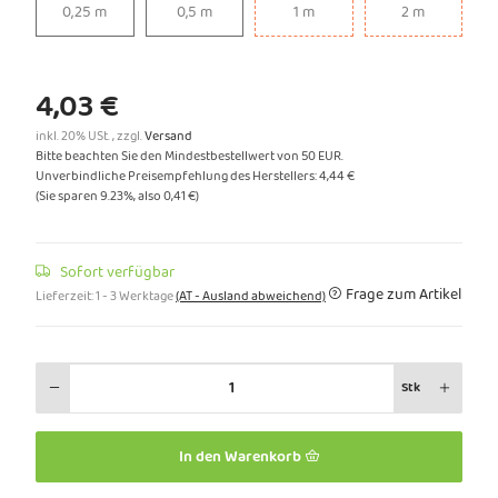
0,25 m
0,5 m
1 m
2 m
0,25 m
0,5 m
1 m
2 m
4,03 €
inkl. 20% USt. , zzgl.
Versand
Bitte beachten Sie den Mindestbestellwert von 50 EUR.
Unverbindliche Preisempfehlung des Herstellers
:
4,44 €
(Sie sparen
9.23%
, also
0,41 €
)
Sofort verfügbar
Frage zum Artikel
Lieferzeit:
1 - 3 Werktage
(AT - Ausland abweichend)
Stk
In den Warenkorb