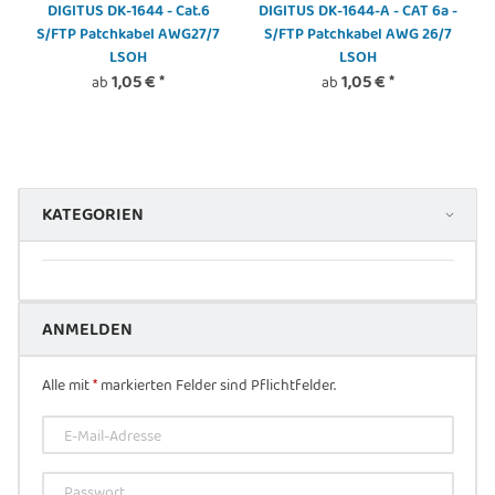
DIGITUS DK-1644 - Cat.6
DIGITUS DK-1644-A - CAT 6a -
S/FTP Patchkabel AWG27/7
S/FTP Patchkabel AWG 26/7
LSOH
LSOH
1,05 €
*
1,05 €
*
ab
ab
KATEGORIEN
ANMELDEN
Alle mit
*
markierten Felder sind Pflichtfelder.
E-Mail-Adresse
Passwort