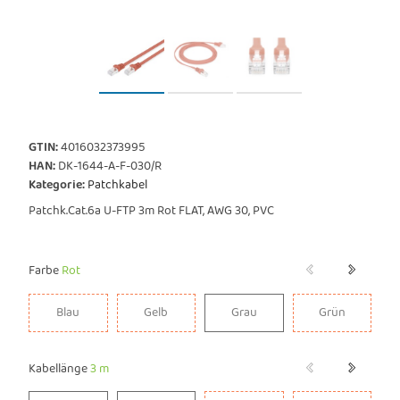
GTIN:
4016032373995
HAN:
DK-1644-A-F-030/R
Kategorie:
Patchkabel
Patchk.Cat.6a U-FTP 3m Rot FLAT, AWG 30, PVC
Farbe
Rot
Blau
Gelb
Grau
Grün
Blau
Gelb
Grau
Grün
Kabellänge
3 m