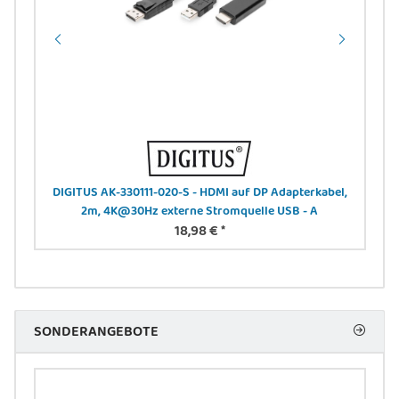
DIGITUS AK-330111-020-S - HDMI auf DP Adapterkabel,
DIG
2m, 4K@30Hz externe Stromquelle USB - A
18,98 €
*
SONDERANGEBOTE