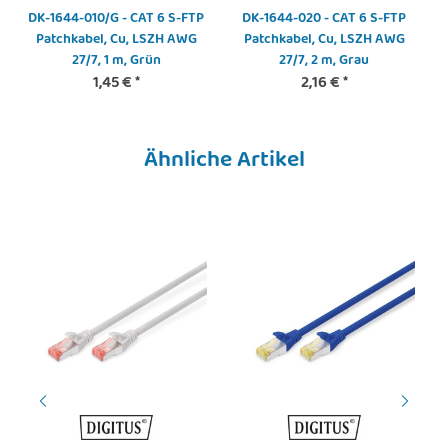
DK-1644-010/G - CAT 6 S-FTP
DK-1644-020 - CAT 6 S-FTP
Patchkabel, Cu, LSZH AWG
Patchkabel, Cu, LSZH AWG
27/7, 1 m, Grün
27/7, 2 m, Grau
1,45 €
*
2,16 €
*
Ähnliche Artikel