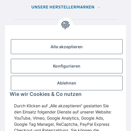
UNSERE HERSTELLERMARKEN
Alle akzeptieren
Konfigurieren
Ablehnen
Wir empfehlen
Domaintechnik.at
:
Hosting
,
Wie wir Cookies & Co nutzen
Domains
,
Webspace
Durch Klicken auf „Alle akzeptieren“ gestatten Sie
GESETZLICHE INFORMATIONEN
den Einsatz folgender Dienste auf unserer Website:
YouTube, Vimeo, Google Analytics, Google Ads,
Google Tag Manager, ReCaptcha, PayPal Express
Vertrag widerrufen
Checkout und Ratenzahlung. Sie können die