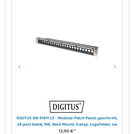
N
DIGITUS DN-91411-LF - Modular Patch Panel, geschirmt,
24-port blank, 1HE, Rack Mount, transp. Logofelder, sw
12,90 €
*