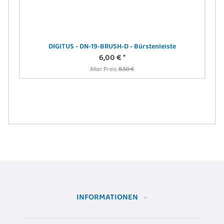
DIGITUS - DN-19-BRUSH-D - Bürstenleiste
6,00 €
*
N
Alter Preis:
8,50 €
INFORMATIONEN