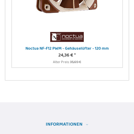
rmt,
Noctua NF-F12 PWM - Gehäuselüfter - 120 mm
N
 sw
24,36 €
*
Alter Preis:
35,69 €
INFORMATIONEN