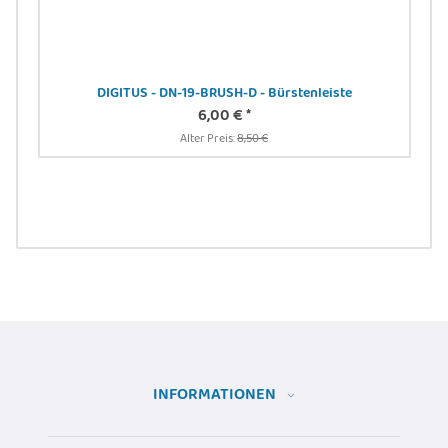
DIGITUS - DN-19-BRUSH-D - Bürstenleiste
6,00 €
*
N
Alter Preis:
8,50 €
INFORMATIONEN