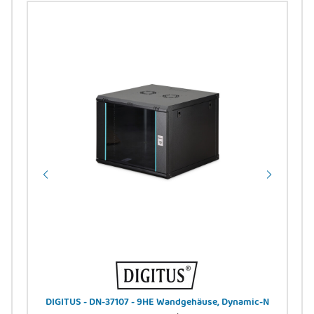
4 A,
DIGITUS - DN-37107 - 9HE Wandgehäuse, Dynamic-N
DIG