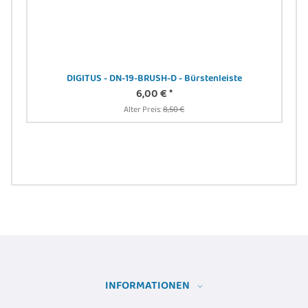
DIGITUS - DN-19-BRUSH-D - Bürstenleiste
6,00 €
*
 -
Alter Preis:
8,50 €
DIG
24
INFORMATIONEN